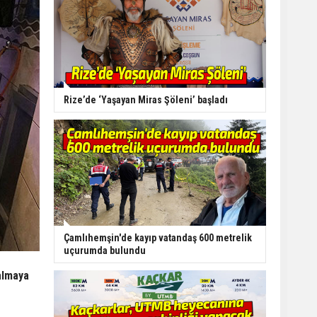
Rize’de ‘Yaşayan Miras Şöleni’ başladı
Çamlıhemşin'de kayıp vatandaş 600 metrelik
uçurumda bulundu
almaya