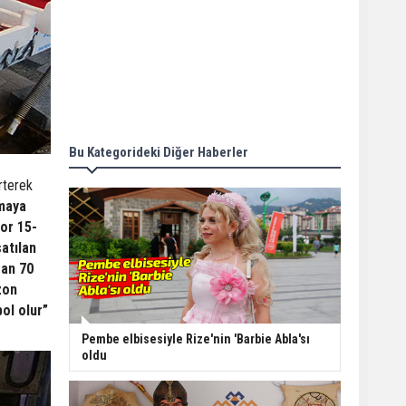
Bu Kategorideki Diğer Haberler
rterek
lmaya
yor 15-
atılan
gan 70
zon
ol olur”
Pembe elbisesiyle Rize'nin 'Barbie Abla'sı
oldu