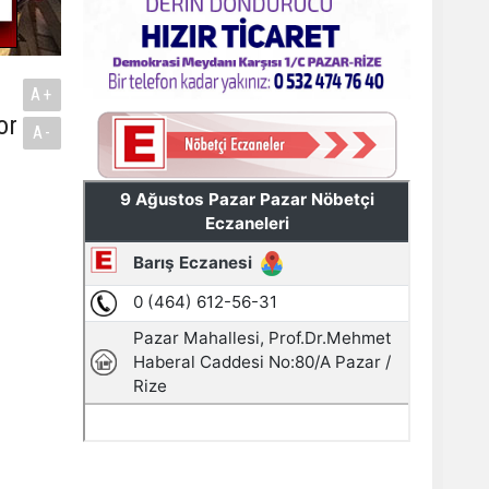
A+
or
A-