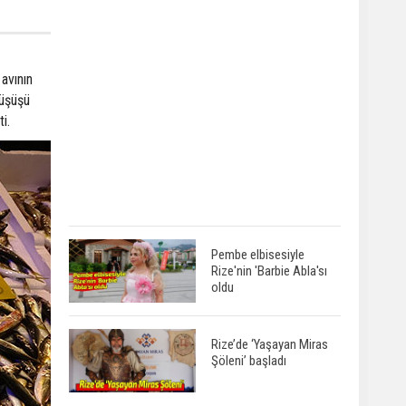
avının
düşüşü
i.
Pembe elbisesiyle
Rize'nin 'Barbie Abla'sı
oldu
Rize’de ‘Yaşayan Miras
Şöleni’ başladı