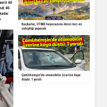
avrit 60
mdi 40-
 kadar
h
Kaçkarlar, UTMB heyecanına ikinci kez ev
sahipliği yapacak
Çamlıhemşin'de otomobilin üzerine kaya
düştü: 1 yaralı