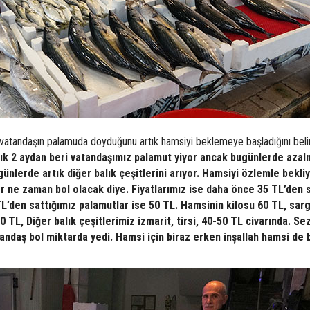
vatandaşın palamuda doyduğunu artık hamsiyi beklemeye başladığını beli
şık 2 aydan beri vatandaşımız palamut yiyor ancak bugünlerde aza
nlerde artık diğer balık çeşitlerini arıyor. Hamsiyi özlemle bekli
 ne zaman bol olacak diye. Fiyatlarımız ise daha önce 35 TL’den s
TL’den sattığımız palamutlar ise 50 TL. Hamsinin kilosu 60 TL, sar
 TL, Diğer balık çeşitlerimiz izmarit, tirsi, 40-50 TL civarında. Se
andaş bol miktarda yedi. Hamsi için biraz erken inşallah hamsi de b