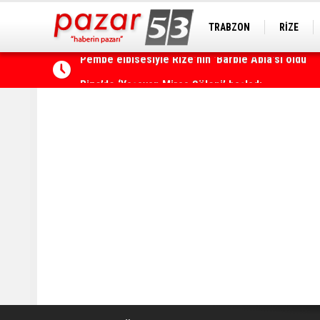
TRABZON
RİZE
Rize’de ‘Yaşayan Miras Şöleni’ başladı