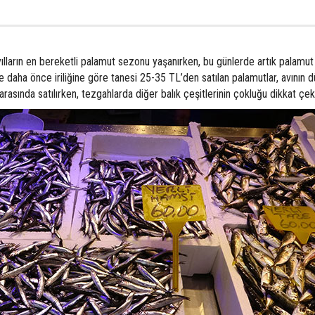
lların en bereketli palamut sezonu yaşanırken, bu günlerde artık palamut 
e daha önce iriliğine göre tanesi 25-35 TL’den satılan palamutlar, avının 
rasında satılırken, tezgahlarda diğer balık çeşitlerinin çokluğu dikkat çekt