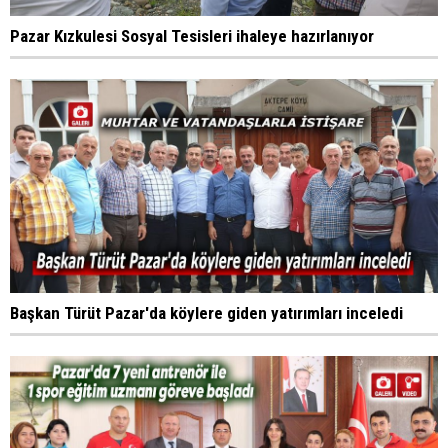
Pazar Kızkulesi Sosyal Tesisleri ihaleye hazırlanıyor
Başkan Türüt Pazar'da köylere giden yatırımları inceledi