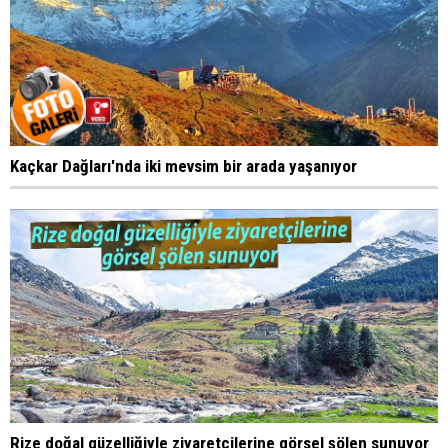
Kaçkar Dağları'nda iki mevsim bir arada yaşanıyor
Rize doğal güzelliğiyle ziyaretçilerine görsel şölen sunuyor