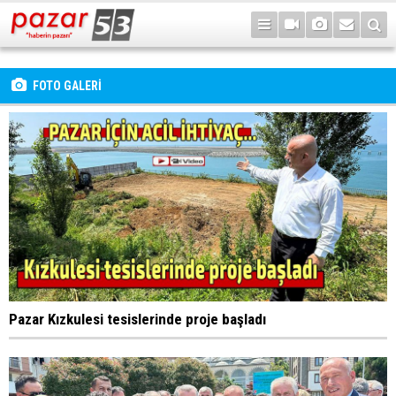
FOTO GALERİ
Pazar Kızkulesi tesislerinde proje başladı