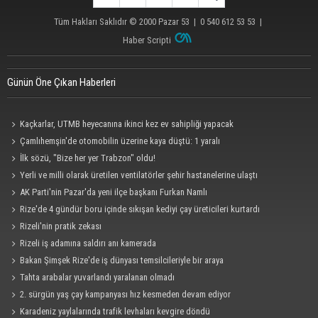
Tüm Hakları Saklıdır © 2000
Pazar 53
| 0 540 612 53 53 |
Haber Scripti
Günün Öne Çıkan Haberleri
Kaçkarlar, UTMB heyecanına ikinci kez ev sahipliği yapacak
Çamlıhemşin'de otomobilin üzerine kaya düştü: 1 yaralı
İlk sözü, "Bize her yer Trabzon" oldu!
Yerli ve milli olarak üretilen ventilatörler şehir hastanelerine ulaştı
AK Parti'nin Pazar'da yeni ilçe başkanı Furkan Namlı
Rize'de 4 gündür boru içinde sıkışan kediyi çay üreticileri kurtardı
Rizeli'nin pratik zekası
Rizeli iş adamına saldırı anı kamerada
Bakan Şimşek Rize'de iş dünyası temsilcileriyle bir araya
Tahta arabalar yuvarlandı yaralanan olmadı
2. sürgün yaş çay kampanyası hız kesmeden devam ediyor
Karadeniz yaylalarında trafik levhaları kevgire döndü