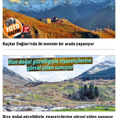
Kaçkar Dağları'nda iki mevsim bir arada yaşanıyor
Rize doğal güzelliğiyle ziyaretçilerine görsel şölen sunuyor