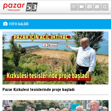
FOTO GALERİ
Pazar Kızkulesi tesislerinde proje başladı