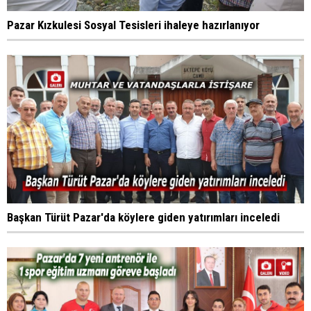
Pazar Kızkulesi Sosyal Tesisleri ihaleye hazırlanıyor
Başkan Türüt Pazar'da köylere giden yatırımları inceledi