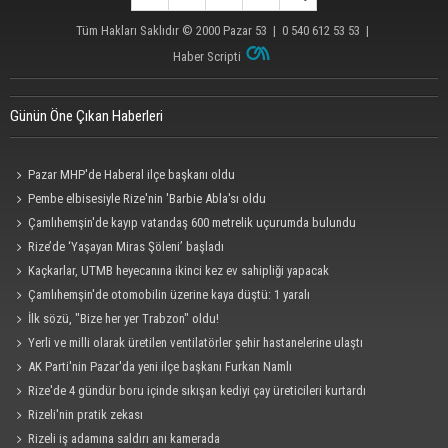
Tüm Hakları Saklıdır © 2000
Pazar 53
| 0 540 612 53 53 |
Haber Scripti
Günün Öne Çıkan Haberleri
Pazar MHP'de Haberal ilçe başkanı oldu
Pembe elbisesiyle Rize'nin 'Barbie Abla'sı oldu
Çamlıhemşin'de kayıp vatandaş 600 metrelik uçurumda bulundu
Rize’de ‘Yaşayan Miras Şöleni’ başladı
Kaçkarlar, UTMB heyecanına ikinci kez ev sahipliği yapacak
Çamlıhemşin'de otomobilin üzerine kaya düştü: 1 yaralı
İlk sözü, "Bize her yer Trabzon" oldu!
Yerli ve milli olarak üretilen ventilatörler şehir hastanelerine ulaştı
AK Parti'nin Pazar'da yeni ilçe başkanı Furkan Namlı
Rize'de 4 gündür boru içinde sıkışan kediyi çay üreticileri kurtardı
Rizeli'nin pratik zekası
Rizeli iş adamına saldırı anı kamerada