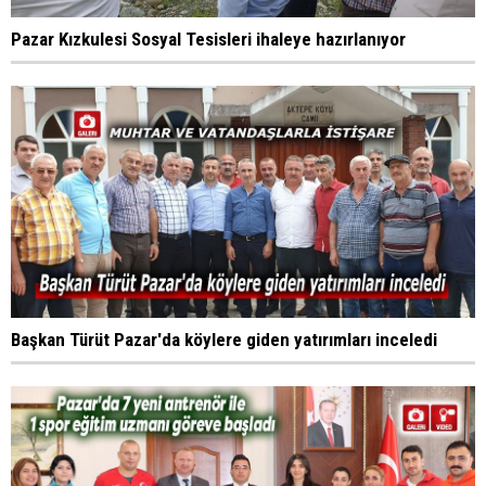
Pazar Kızkulesi Sosyal Tesisleri ihaleye hazırlanıyor
Başkan Türüt Pazar'da köylere giden yatırımları inceledi