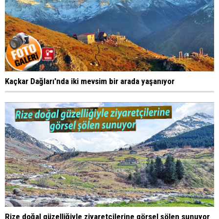
Kaçkar Dağları'nda iki mevsim bir arada yaşanıyor
Rize doğal güzelliğiyle ziyaretçilerine görsel şölen sunuyor