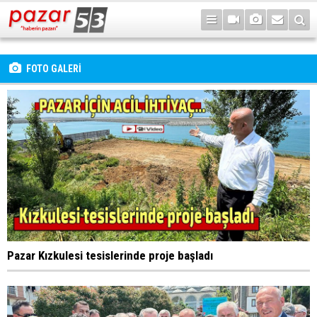
FOTO GALERİ
Pazar Kızkulesi tesislerinde proje başladı