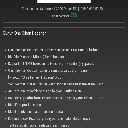
Tüm Hakları Saklıdır © 2000
Pazar 53
| 0 540 612 53 53 |
Haber Scripti
Günün Öne Çıkan Haberleri
Çamlıhemşin'de kayıp vatandaş 600 metrelik uçurumda bulundu
Rize’de ‘Yaşayan Miras Şöleni’ başladı
Kaçkarlar, UTMB heyecanına ikinci kez ev sahipliği yapacak
Çamlıhemşin'de otomobilin üzerine kaya düştü: 1 yaralı
İlk sözü, "Bize her yer Trabzon" oldu!
Yerli ve milli olarak üretilen ventilatörler şehir hastanelerine ulaştı
AK Parti'nin Pazar'da yeni ilçe başkanı Furkan Namlı
Rize'de 4 gündür boru içinde sıkışan kediyi çay üreticileri kurtardı
Rizeli'nin pratik zekası
Rizeli iş adamına saldırı anı kamerada
Bakan Şimşek Rize'de iş dünyası temsilcileriyle bir araya
Tahta arabalar yuvarlandı yaralanan olmadı