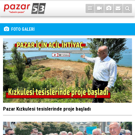
FOTO GALERİ
Pazar Kızkulesi tesislerinde proje başladı