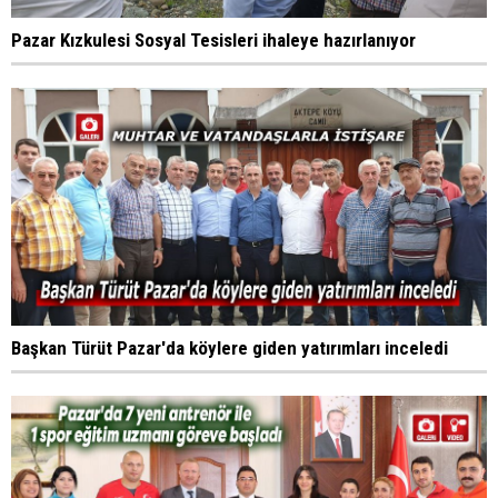
Pazar Kızkulesi Sosyal Tesisleri ihaleye hazırlanıyor
Başkan Türüt Pazar'da köylere giden yatırımları inceledi