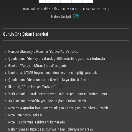
Tüm Hakları Saklıdır © 2000
Pazar 53
| 0 540 612 53 53 |
Haber Scripti
Günün Öne Çıkan Haberleri
Pembe elbisesiyle Rize'nin 'Barbie Abla'sı oldu
Çamlıhemşin'de kayıp vatandaş 600 metrelik uçurumda bulundu
Rize’de ‘Yaşayan Miras Şöleni’ başladı
Kaçkarlar, UTMB heyecanına ikinci kez ev sahipliği yapacak
Çamlıhemşin'de otomobilin üzerine kaya düştü: 1 yaralı
İlk sözü, "Bize her yer Trabzon" oldu!
Yerli ve milli olarak üretilen ventilatörler şehir hastanelerine ulaştı
AK Parti'nin Pazar'da yeni ilçe başkanı Furkan Namlı
Rize'de 4 gündür boru içinde sıkışan kediyi çay üreticileri kurtardı
Rizeli'nin pratik zekası
Rizeli iş adamına saldırı anı kamerada
Bakan Şimşek Rize'de iş dünyası temsilcileriyle bir araya