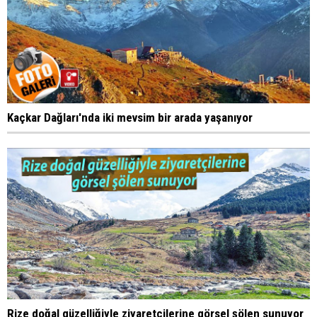
Kaçkar Dağları'nda iki mevsim bir arada yaşanıyor
Rize doğal güzelliğiyle ziyaretçilerine görsel şölen sunuyor