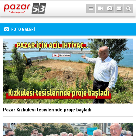
FOTO GALERİ
Pazar Kızkulesi tesislerinde proje başladı