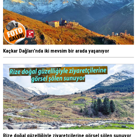
Kaçkar Dağları'nda iki mevsim bir arada yaşanıyor
Rize doğal güzelliğiyle ziyaretçilerine görsel şölen sunuyor