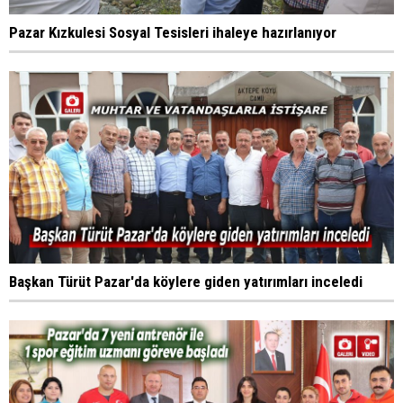
Pazar Kızkulesi Sosyal Tesisleri ihaleye hazırlanıyor
Başkan Türüt Pazar'da köylere giden yatırımları inceledi