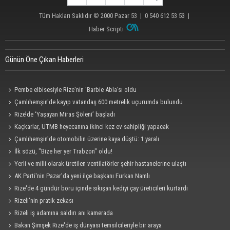
Tüm Hakları Saklıdır © 2000
Pazar 53
| 0 540 612 53 53 |
Haber Scripti
Günün Öne Çıkan Haberleri
Pembe elbisesiyle Rize'nin 'Barbie Abla'sı oldu
Çamlıhemşin'de kayıp vatandaş 600 metrelik uçurumda bulundu
Rize’de ‘Yaşayan Miras Şöleni’ başladı
Kaçkarlar, UTMB heyecanına ikinci kez ev sahipliği yapacak
Çamlıhemşin'de otomobilin üzerine kaya düştü: 1 yaralı
İlk sözü, "Bize her yer Trabzon" oldu!
Yerli ve milli olarak üretilen ventilatörler şehir hastanelerine ulaştı
AK Parti'nin Pazar'da yeni ilçe başkanı Furkan Namlı
Rize'de 4 gündür boru içinde sıkışan kediyi çay üreticileri kurtardı
Rizeli'nin pratik zekası
Rizeli iş adamına saldırı anı kamerada
Bakan Şimşek Rize'de iş dünyası temsilcileriyle bir araya