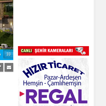
7
33
Pazar Kızkulesi tesislerinde proje
başladı