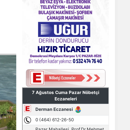
Pazar'daki bayramlaşmada projeler
tartışıldı
AYDER'E BAKANLIK KORUMASI
8
33