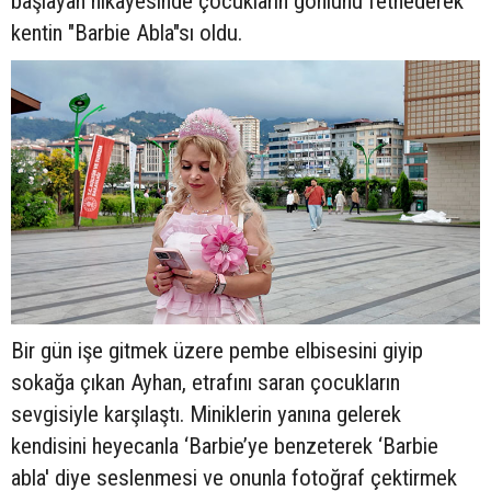
başlayan hikayesinde çocukların gönlünü fethederek
kentin "Barbie Abla"sı oldu.
Bir gün işe gitmek üzere pembe elbisesini giyip
sokağa çıkan Ayhan, etrafını saran çocukların
sevgisiyle karşılaştı. Miniklerin yanına gelerek
kendisini heyecanla ‘Barbie’ye benzeterek ‘Barbie
abla' diye seslenmesi ve onunla fotoğraf çektirmek