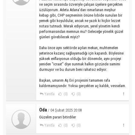
ve seçim sırasında özveriyle çalışan üyelere gerçekten
üzülüyorum. Adeta Adana’dan ısmarlanan meşhur
kebap gibi, CHP seçmeninin önüne lobide sunulan bir
yemek gibi koyuldular, ancak ne yazık ki hiçbir lezzet
notası tutmadı. Merak ediyorum, yerel yönetim kendi
performansından memnun mu? Geleceğe yönelik güzel
günleri görebilecek miyiz?
Daha önce aynı sektörde açılan mekan, muhtemelen
yeterince kazanç sağlayamadığı için kapandı. Böylesine
yüksek enflasyonun olduğu bir dönemde, aynı projeyi
yeniden "icraat" diye sunmak halkın gözünde samimi
durmuyor ve bu durum beni rahatsız ediyor.
Başkan, umarım Aş Evi projesini tamamen rafa
kaldırmamışsındır. Yoksa gerçekten aç kaldık, vesselam.
Yanıtla
(0)
(0)
Oda
/ 04 Şubat 2025 20:08
Güzelim parari bitirdiler
Yanıtla
(0)
(0)