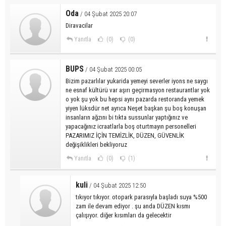
Oda
/ 04 Şubat 2025 20:07
Diravacilar
Yanıtla
(0)
(0)
BUPS
/ 04 Şubat 2025 00:05
Bizim pazarlılar yukarida yemeyi severler iyons ne saygı
ne esnaf kültürü var aşırı geçirmasyon restaurantlar yok
o yok şu yok bu hepsi aynı pazarda restoranda yemek
yiyen lüksdür net ayrıca Neşet başkan şu boş konuşan
insanların ağzını bi tıkta sussunlar yaptığınız ve
yapacağınız icraatlarla boş oturtmayın personelleri
PAZARIMIZ İÇİN TEMİZLİK, DÜZEN, GÜVENLİK
değişiklikleri bekliyoruz
Yanıtla
(0)
(1)
kuli
/ 04 Şubat 2025 12:50
tıkıyor tıkıyor. otopark parasıyla başladı suya %500
zam ile devam ediyor . şu anda DÜZEN kısmı
çalışıyor. diğer kısımları da gelecektir