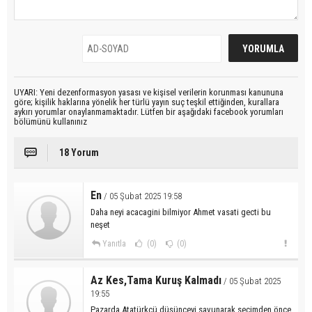
UYARI: Yeni dezenformasyon yasası ve kişisel verilerin korunması kanununa
göre; kişilik haklarına yönelik her türlü yayın suç teşkil ettiğinden, kurallara
aykırı yorumlar onaylanmamaktadır. Lütfen bir aşağıdaki facebook yorumları
bölümünü kullanınız
18 Yorum
En
/ 05 Şubat 2025 19:58
Daha neyi acacagini bilmiyor Ahmet vasati gecti bu
neşet
Yanıtla
(0)
(0)
Az Kes,Tama Kuruş Kalmadı
/ 05 Şubat 2025
19:55
Pazarda Atatürkçü düşünceyi savunarak seçimden önce