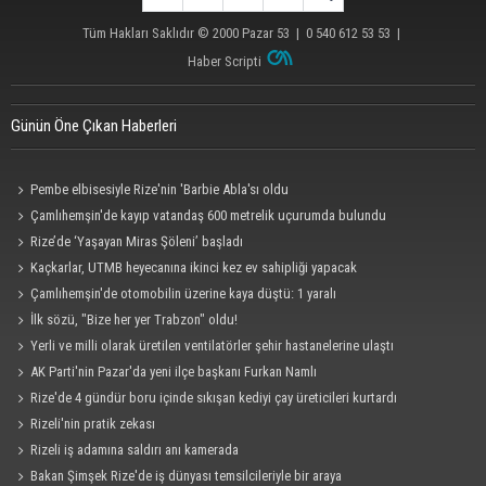
Tüm Hakları Saklıdır © 2000
Pazar 53
| 0 540 612 53 53 |
Haber Scripti
Günün Öne Çıkan Haberleri
Pembe elbisesiyle Rize'nin 'Barbie Abla'sı oldu
Çamlıhemşin'de kayıp vatandaş 600 metrelik uçurumda bulundu
Rize’de ‘Yaşayan Miras Şöleni’ başladı
Kaçkarlar, UTMB heyecanına ikinci kez ev sahipliği yapacak
Çamlıhemşin'de otomobilin üzerine kaya düştü: 1 yaralı
İlk sözü, "Bize her yer Trabzon" oldu!
Yerli ve milli olarak üretilen ventilatörler şehir hastanelerine ulaştı
AK Parti'nin Pazar'da yeni ilçe başkanı Furkan Namlı
Rize'de 4 gündür boru içinde sıkışan kediyi çay üreticileri kurtardı
Rizeli'nin pratik zekası
Rizeli iş adamına saldırı anı kamerada
Bakan Şimşek Rize'de iş dünyası temsilcileriyle bir araya