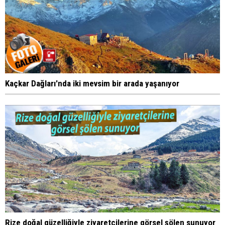
Kaçkar Dağları'nda iki mevsim bir arada yaşanıyor
Rize doğal güzelliğiyle ziyaretçilerine görsel şölen sunuyor