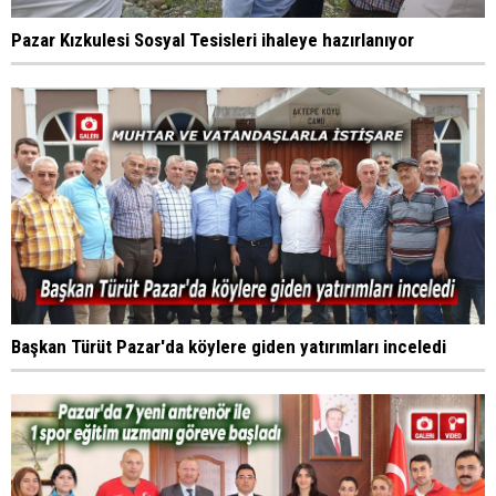
Pazar Kızkulesi Sosyal Tesisleri ihaleye hazırlanıyor
Başkan Türüt Pazar'da köylere giden yatırımları inceledi