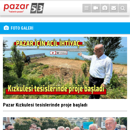
FOTO GALERİ
Pazar Kızkulesi tesislerinde proje başladı