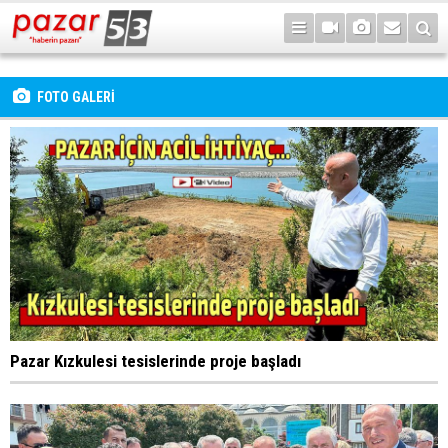
FOTO GALERİ
Pazar Kızkulesi tesislerinde proje başladı