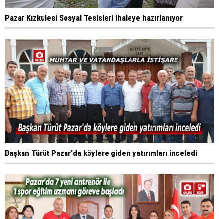
Pazar Kızkulesi Sosyal Tesisleri ihaleye hazırlanıyor
Başkan Türüt Pazar'da köylere giden yatırımları inceledi