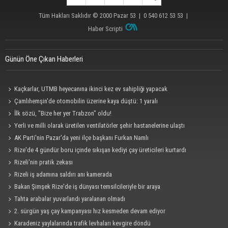
Tüm Hakları Saklıdır © 2000
Pazar 53
| 0 540 612 53 53 |
Haber Scripti
Günün Öne Çıkan Haberleri
Kaçkarlar, UTMB heyecanına ikinci kez ev sahipliği yapacak
Çamlıhemşin'de otomobilin üzerine kaya düştü: 1 yaralı
İlk sözü, "Bize her yer Trabzon" oldu!
Yerli ve milli olarak üretilen ventilatörler şehir hastanelerine ulaştı
AK Parti'nin Pazar'da yeni ilçe başkanı Furkan Namlı
Rize'de 4 gündür boru içinde sıkışan kediyi çay üreticileri kurtardı
Rizeli'nin pratik zekası
Rizeli iş adamına saldırı anı kamerada
Bakan Şimşek Rize'de iş dünyası temsilcileriyle bir araya
Tahta arabalar yuvarlandı yaralanan olmadı
2. sürgün yaş çay kampanyası hız kesmeden devam ediyor
Karadeniz yaylalarında trafik levhaları kevgire döndü