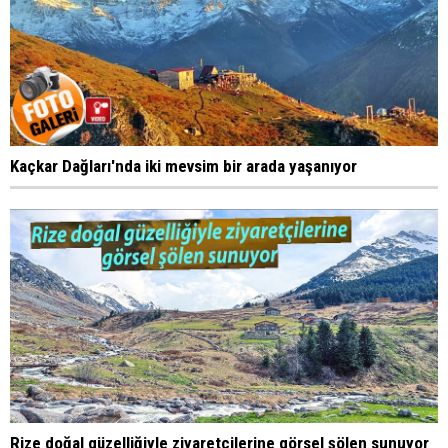
Kaçkar Dağları'nda iki mevsim bir arada yaşanıyor
Rize doğal güzelliğiyle ziyaretçilerine görsel şölen sunuyor