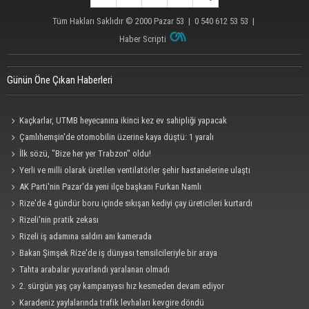
Tüm Hakları Saklıdır © 2000
Pazar 53
| 0 540 612 53 53 |
Haber Scripti
Günün Öne Çıkan Haberleri
Kaçkarlar, UTMB heyecanına ikinci kez ev sahipliği yapacak
Çamlıhemşin'de otomobilin üzerine kaya düştü: 1 yaralı
İlk sözü, "Bize her yer Trabzon" oldu!
Yerli ve milli olarak üretilen ventilatörler şehir hastanelerine ulaştı
AK Parti'nin Pazar'da yeni ilçe başkanı Furkan Namlı
Rize'de 4 gündür boru içinde sıkışan kediyi çay üreticileri kurtardı
Rizeli'nin pratik zekası
Rizeli iş adamına saldırı anı kamerada
Bakan Şimşek Rize'de iş dünyası temsilcileriyle bir araya
Tahta arabalar yuvarlandı yaralanan olmadı
2. sürgün yaş çay kampanyası hız kesmeden devam ediyor
Karadeniz yaylalarında trafik levhaları kevgire döndü