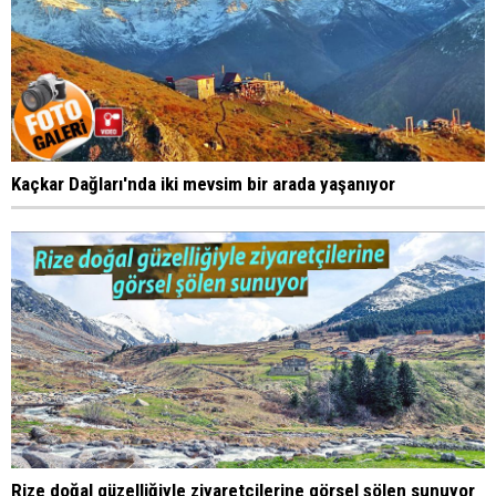
Kaçkar Dağları'nda iki mevsim bir arada yaşanıyor
Rize doğal güzelliğiyle ziyaretçilerine görsel şölen sunuyor