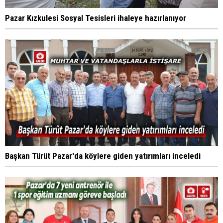
Pazar Kızkulesi Sosyal Tesisleri ihaleye hazırlanıyor
Başkan Türüt Pazar'da köylere giden yatırımları inceledi