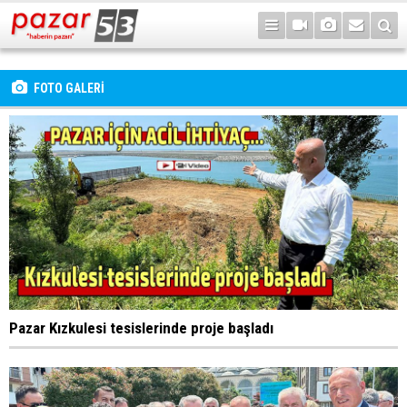
FOTO GALERİ
Pazar Kızkulesi tesislerinde proje başladı