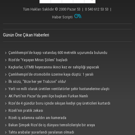
Tüm Hakları Saklıdır © 2000
Pazar 53
| 0 540 612 53 53 |
Haber Scripti
Günün Öne Çıkan Haberleri
Çamlıhemşin'de kayıp vatandaş 600 metrelik uçurumda bulundu
Rize’de ‘Yaşayan Miras Şöleni’ başladı
Kaçkarlar, UTMB heyecanına ikinci kez ev sahipliği yapacak
Çamlıhemşin'de otomobilin üzerine kaya düştü: 1 yaralı
İlk sözü, "Bize her yer Trabzon" oldu!
Yerli ve milli olarak üretilen ventilatörler şehir hastanelerine ulaştı
AK Parti'nin Pazar'da yeni ilçe başkanı Furkan Namlı
Rize'de 4 gündür boru içinde sıkışan kediyi çay üreticileri kurtardı
Rizeli'nin pratik zekası
Rizeli iş adamına saldırı anı kamerada
Bakan Şimşek Rize'de iş dünyası temsilcileriyle bir araya
Tahta arabalar yuvarlandı yaralanan olmadı