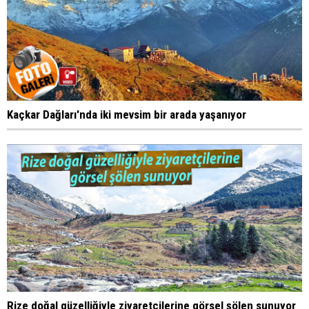
Kaçkar Dağları'nda iki mevsim bir arada yaşanıyor
Rize doğal güzelliğiyle ziyaretçilerine görsel şölen sunuyor