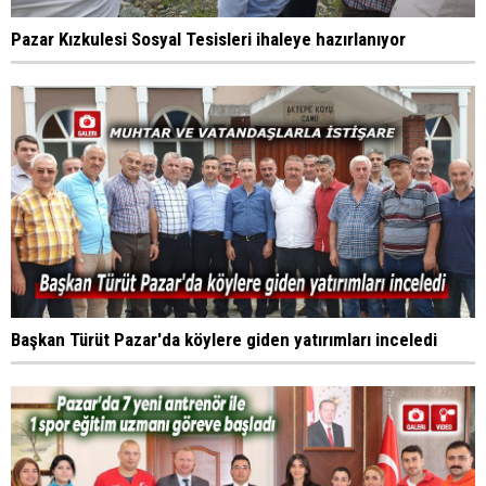
Pazar Kızkulesi Sosyal Tesisleri ihaleye hazırlanıyor
Başkan Türüt Pazar'da köylere giden yatırımları inceledi