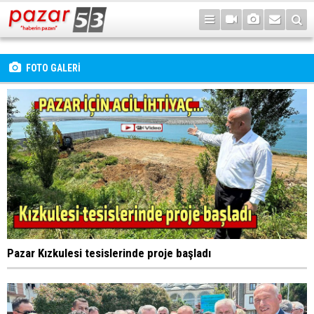
FOTO GALERİ
Pazar Kızkulesi tesislerinde proje başladı