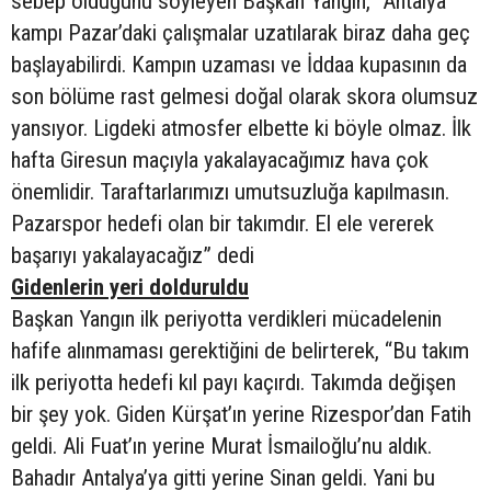
sebep olduğunu söyleyen Başkan Yangın, “Antalya
kampı Pazar’daki çalışmalar uzatılarak biraz daha geç
başlayabilirdi. Kampın uzaması ve İddaa kupasının da
son bölüme rast gelmesi doğal olarak skora olumsuz
yansıyor. Ligdeki atmosfer elbette ki böyle olmaz. İlk
hafta Giresun maçıyla yakalayacağımız hava çok
önemlidir. Taraftarlarımızı umutsuzluğa kapılmasın.
Pazarspor hedefi olan bir takımdır. El ele vererek
başarıyı yakalayacağız” dedi
Gidenlerin yeri dolduruldu
Başkan Yangın ilk periyotta verdikleri mücadelenin
hafife alınmaması gerektiğini de belirterek, “Bu takım
ilk periyotta hedefi kıl payı kaçırdı. Takımda değişen
bir şey yok. Giden Kürşat’ın yerine Rizespor’dan Fatih
geldi. Ali Fuat’ın yerine Murat İsmailoğlu’nu aldık.
Bahadır Antalya’ya gitti yerine Sinan geldi. Yani bu