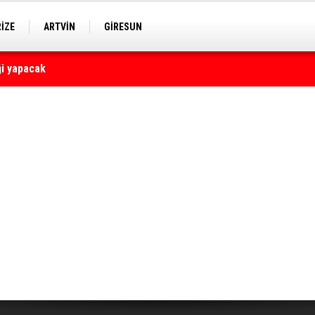
RİZE
ARTVİN
GİRESUN
yaralı