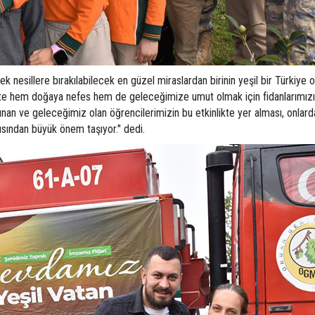
esillere bırakılabilecek en güzel miraslardan birinin yeşil bir Türkiye 
kte hem doğaya nefes hem de geleceğimize umut olmak için fidanlarımızı
lunan ve geleceğimiz olan öğrencilerimizin bu etkinlikte yer alması, onlar
çısından büyük önem taşıyor." dedi.