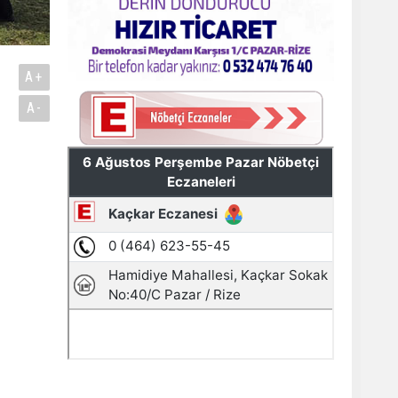
A+
A-