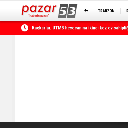
TRABZON
Çamlıhemşin'de otomobilin üzerine kaya düştü: 1 