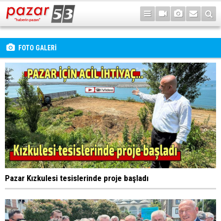
FOTO GALERİ
Pazar Kızkulesi tesislerinde proje başladı