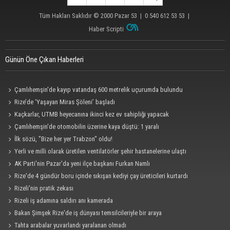
Tüm Hakları Saklıdır © 2000
Pazar 53
| 0 540 612 53 53 |
Haber Scripti
Günün Öne Çıkan Haberleri
Çamlıhemşin'de kayıp vatandaş 600 metrelik uçurumda bulundu
Rize’de ‘Yaşayan Miras Şöleni’ başladı
Kaçkarlar, UTMB heyecanına ikinci kez ev sahipliği yapacak
Çamlıhemşin'de otomobilin üzerine kaya düştü: 1 yaralı
İlk sözü, "Bize her yer Trabzon" oldu!
Yerli ve milli olarak üretilen ventilatörler şehir hastanelerine ulaştı
AK Parti'nin Pazar'da yeni ilçe başkanı Furkan Namlı
Rize'de 4 gündür boru içinde sıkışan kediyi çay üreticileri kurtardı
Rizeli'nin pratik zekası
Rizeli iş adamına saldırı anı kamerada
Bakan Şimşek Rize'de iş dünyası temsilcileriyle bir araya
Tahta arabalar yuvarlandı yaralanan olmadı