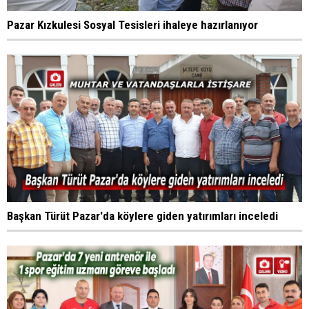
Pazar Kızkulesi Sosyal Tesisleri ihaleye hazırlanıyor
Başkan Türüt Pazar'da köylere giden yatırımları inceledi