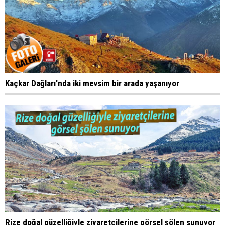
Kaçkar Dağları'nda iki mevsim bir arada yaşanıyor
Rize doğal güzelliğiyle ziyaretçilerine görsel şölen sunuyor