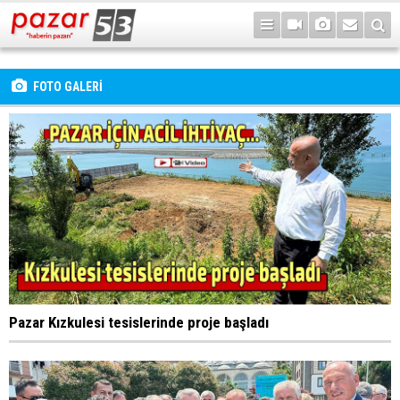
FOTO GALERİ
Pazar Kızkulesi tesislerinde proje başladı