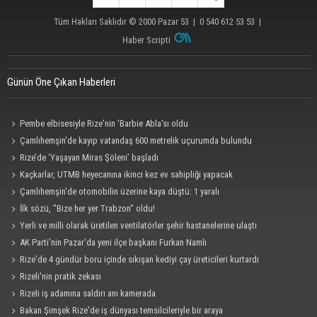
Tüm Hakları Saklıdır © 2000
Pazar 53
| 0 540 612 53 53 |
Haber Scripti
Günün Öne Çıkan Haberleri
Pembe elbisesiyle Rize'nin 'Barbie Abla'sı oldu
Çamlıhemşin'de kayıp vatandaş 600 metrelik uçurumda bulundu
Rize’de ‘Yaşayan Miras Şöleni’ başladı
Kaçkarlar, UTMB heyecanına ikinci kez ev sahipliği yapacak
Çamlıhemşin'de otomobilin üzerine kaya düştü: 1 yaralı
İlk sözü, "Bize her yer Trabzon" oldu!
Yerli ve milli olarak üretilen ventilatörler şehir hastanelerine ulaştı
AK Parti'nin Pazar'da yeni ilçe başkanı Furkan Namlı
Rize'de 4 gündür boru içinde sıkışan kediyi çay üreticileri kurtardı
Rizeli'nin pratik zekası
Rizeli iş adamına saldırı anı kamerada
Bakan Şimşek Rize'de iş dünyası temsilcileriyle bir araya