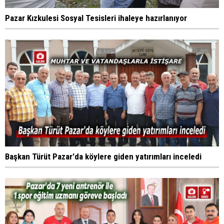
Pazar Kızkulesi Sosyal Tesisleri ihaleye hazırlanıyor
Başkan Türüt Pazar'da köylere giden yatırımları inceledi