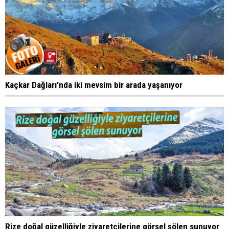
Kaçkar Dağları'nda iki mevsim bir arada yaşanıyor
Rize doğal güzelliğiyle ziyaretçilerine görsel şölen sunuyor