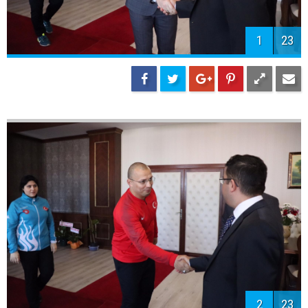
1
23
2
23