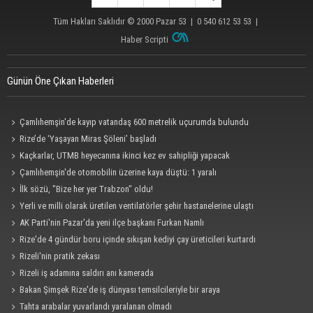
Tüm Hakları Saklıdır © 2000
Pazar 53
| 0 540 612 53 53 |
Haber Scripti
Günün Öne Çıkan Haberleri
Çamlıhemşin'de kayıp vatandaş 600 metrelik uçurumda bulundu
Rize’de ‘Yaşayan Miras Şöleni’ başladı
Kaçkarlar, UTMB heyecanına ikinci kez ev sahipliği yapacak
Çamlıhemşin'de otomobilin üzerine kaya düştü: 1 yaralı
İlk sözü, "Bize her yer Trabzon" oldu!
Yerli ve milli olarak üretilen ventilatörler şehir hastanelerine ulaştı
AK Parti'nin Pazar'da yeni ilçe başkanı Furkan Namlı
Rize'de 4 gündür boru içinde sıkışan kediyi çay üreticileri kurtardı
Rizeli'nin pratik zekası
Rizeli iş adamına saldırı anı kamerada
Bakan Şimşek Rize'de iş dünyası temsilcileriyle bir araya
Tahta arabalar yuvarlandı yaralanan olmadı