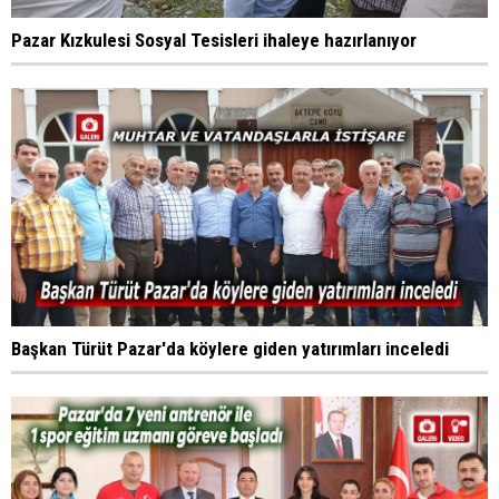
Pazar Kızkulesi Sosyal Tesisleri ihaleye hazırlanıyor
Başkan Türüt Pazar'da köylere giden yatırımları inceledi