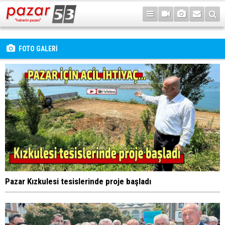
FOTO GALERİ
Pazar Kızkulesi tesislerinde proje başladı