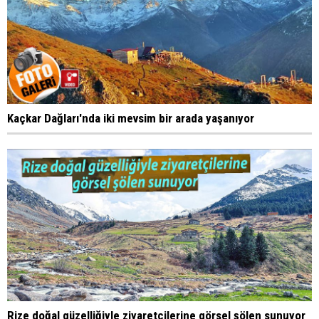
Kaçkar Dağları'nda iki mevsim bir arada yaşanıyor
Rize doğal güzelliğiyle ziyaretçilerine görsel şölen sunuyor