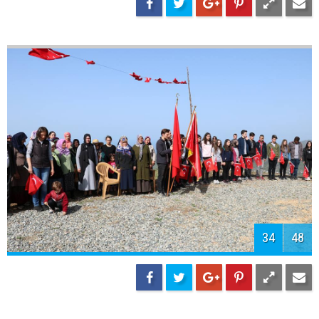
35
48
36
48