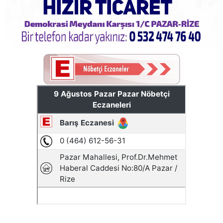
Pazar Kızkulesi tesislerinde proje başladı
Pazar'daki bayramlaşmada projeler tartışıldı