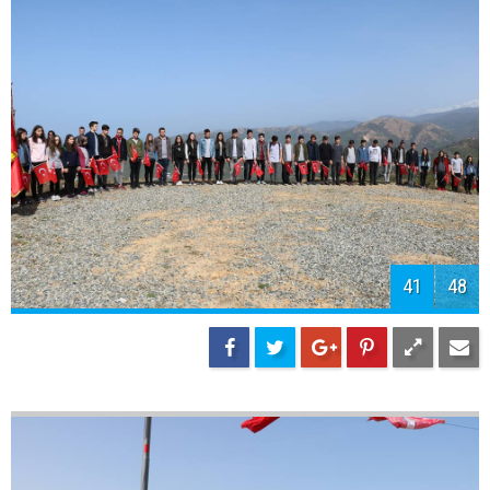
43
48