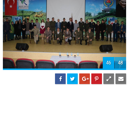
48
48