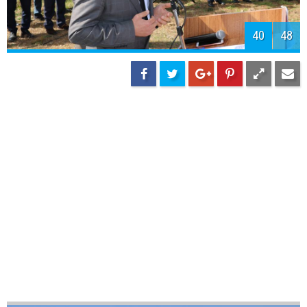
42
48