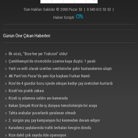
Tüm Hakları Saklıdır © 2000
Pazar 53
| 0 540 612 53 53 |
Haber Scripti
Günün Öne Çıkan Haberleri
İlk sözü, "Bize her yer Trabzon" oldu!
Çamlıhemşin'de otomobilin üzerine kaya düştü: 1 yaralı
Yerli ve milli olarak üretilen ventilatörler şehir hastanelerine ulaştı
AK Parti'nin Pazar'da yeni ilçe başkanı Furkan Namlı
Rize'de 4 gündür boru içinde sıkışan kediyi çay üreticileri kurtardı
Rizeli'nin pratik zekası
Rizeli iş adamına saldırı anı kamerada
Bakan Şimşek Rize'de iş dünyası temsilcileriyle bir araya
Tahta arabalar yuvarlandı yaralanan olmadı
2. sürgün yaş çay kampanyası hız kesmeden devam ediyor
Karadeniz yaylalarında trafik levhaları kevgire döndü
Rize dahil çok sayıda ilde operasyon