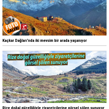
Kaçkar Dağları'nda iki mevsim bir arada yaşanıyor
Rize doğal güzelliğiyle ziyaretçilerine görsel şölen sunuyor