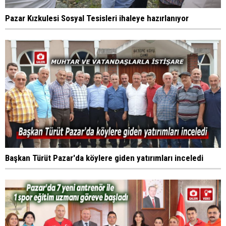
Pazar Kızkulesi Sosyal Tesisleri ihaleye hazırlanıyor
Başkan Türüt Pazar'da köylere giden yatırımları inceledi