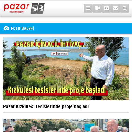
FOTO GALERİ
Pazar Kızkulesi tesislerinde proje başladı