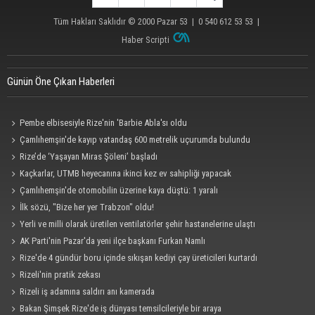
Tüm Hakları Saklıdır © 2000
Pazar 53
| 0 540 612 53 53 |
Haber Scripti
Günün Öne Çıkan Haberleri
Pembe elbisesiyle Rize'nin 'Barbie Abla'sı oldu
Çamlıhemşin'de kayıp vatandaş 600 metrelik uçurumda bulundu
Rize’de ‘Yaşayan Miras Şöleni’ başladı
Kaçkarlar, UTMB heyecanına ikinci kez ev sahipliği yapacak
Çamlıhemşin'de otomobilin üzerine kaya düştü: 1 yaralı
İlk sözü, "Bize her yer Trabzon" oldu!
Yerli ve milli olarak üretilen ventilatörler şehir hastanelerine ulaştı
AK Parti'nin Pazar'da yeni ilçe başkanı Furkan Namlı
Rize'de 4 gündür boru içinde sıkışan kediyi çay üreticileri kurtardı
Rizeli'nin pratik zekası
Rizeli iş adamına saldırı anı kamerada
Bakan Şimşek Rize'de iş dünyası temsilcileriyle bir araya