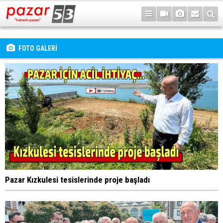
FOTO GALERİ
Pazar Kızkulesi tesislerinde proje başladı