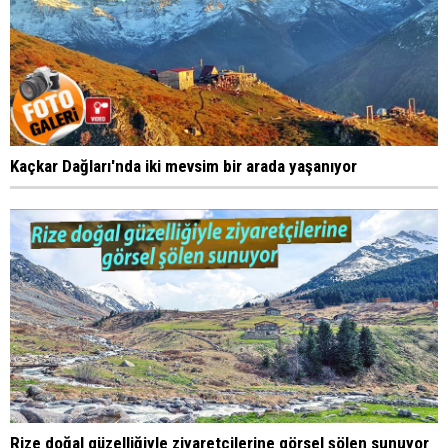
Kaçkar Dağları'nda iki mevsim bir arada yaşanıyor
Rize doğal güzelliğiyle ziyaretçilerine görsel şölen sunuyor