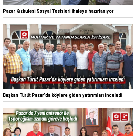
Pazar Kızkulesi Sosyal Tesisleri ihaleye hazırlanıyor
Başkan Türüt Pazar'da köylere giden yatırımları inceledi