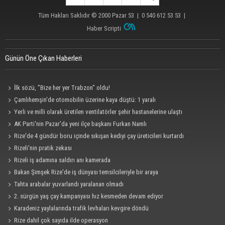
Tüm Hakları Saklıdır © 2000
Pazar 53
| 0 540 612 53 53 |
Haber Scripti
Günün Öne Çıkan Haberleri
İlk sözü, "Bize her yer Trabzon" oldu!
Çamlıhemşin'de otomobilin üzerine kaya düştü: 1 yaralı
Yerli ve milli olarak üretilen ventilatörler şehir hastanelerine ulaştı
AK Parti'nin Pazar'da yeni ilçe başkanı Furkan Namlı
Rize'de 4 gündür boru içinde sıkışan kediyi çay üreticileri kurtardı
Rizeli'nin pratik zekası
Rizeli iş adamına saldırı anı kamerada
Bakan Şimşek Rize'de iş dünyası temsilcileriyle bir araya
Tahta arabalar yuvarlandı yaralanan olmadı
2. sürgün yaş çay kampanyası hız kesmeden devam ediyor
Karadeniz yaylalarında trafik levhaları kevgire döndü
Rize dahil çok sayıda ilde operasyon