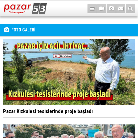
FOTO GALERİ
Pazar Kızkulesi tesislerinde proje başladı