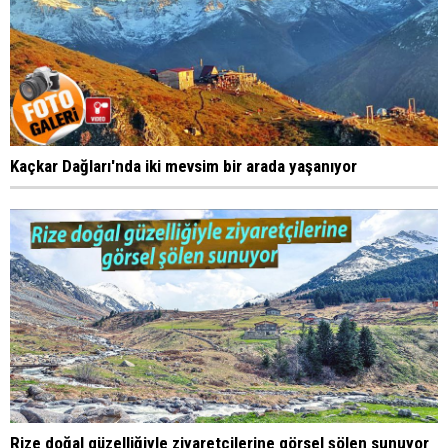
Kaçkar Dağları'nda iki mevsim bir arada yaşanıyor
Rize doğal güzelliğiyle ziyaretçilerine görsel şölen sunuyor