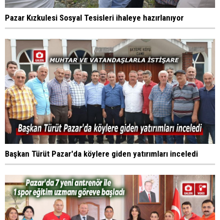
Pazar Kızkulesi Sosyal Tesisleri ihaleye hazırlanıyor
Başkan Türüt Pazar'da köylere giden yatırımları inceledi