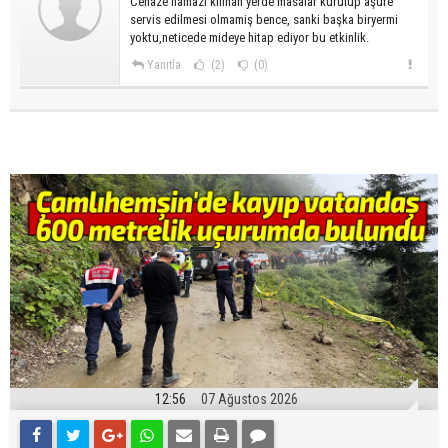
Cenaze namazi kilinan yerde masalar kurulup aşure
servis edilmesi olmamiş bence, sanki başka biryermi
yoktu,neticede mideye hitap ediyor bu etkinlik.
Yanıtla
(2)
(0)
12:56
07 Ağustos 2026