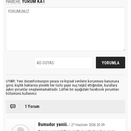
HABERE
YORUM KAT
UYARI: Yeni dezenformasyon yasası ve kişisel verilerin korunması kanununa
göre; kişilik haklarına yönelik her türlü yayın suç teşkil ettiğinden, kurallara
aykırı yorumlar onaylanmamaktadır. Lütfen bir aşağıdaki facebook yorumları
bölümünü kullanınız
1 Yorum
Bumudur yaniii.
/ 27 Haziran 2026 20:39