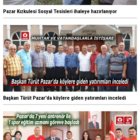
Pazar Kızkulesi Sosyal Tesisleri ihaleye hazırlanıyor
Başkan Türüt Pazar'da köylere giden yatırımları inceledi