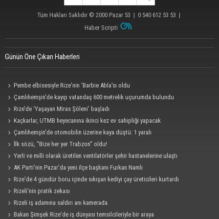
Tüm Hakları Saklıdır © 2000
Pazar 53
| 0 540 612 53 53 |
Haber Scripti
Günün Öne Çıkan Haberleri
Pembe elbisesiyle Rize'nin 'Barbie Abla'sı oldu
Çamlıhemşin'de kayıp vatandaş 600 metrelik uçurumda bulundu
Rize’de ‘Yaşayan Miras Şöleni’ başladı
Kaçkarlar, UTMB heyecanına ikinci kez ev sahipliği yapacak
Çamlıhemşin'de otomobilin üzerine kaya düştü: 1 yaralı
İlk sözü, "Bize her yer Trabzon" oldu!
Yerli ve milli olarak üretilen ventilatörler şehir hastanelerine ulaştı
AK Parti'nin Pazar'da yeni ilçe başkanı Furkan Namlı
Rize'de 4 gündür boru içinde sıkışan kediyi çay üreticileri kurtardı
Rizeli'nin pratik zekası
Rizeli iş adamına saldırı anı kamerada
Bakan Şimşek Rize'de iş dünyası temsilcileriyle bir araya