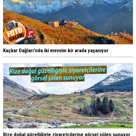
Kaçkar Dağları'nda iki mevsim bir arada yaşanıyor
Rize doğal güzelliğiyle ziyaretçilerine görsel şölen sunuyor