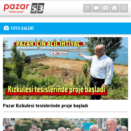
FOTO GALERİ
Pazar Kızkulesi tesislerinde proje başladı