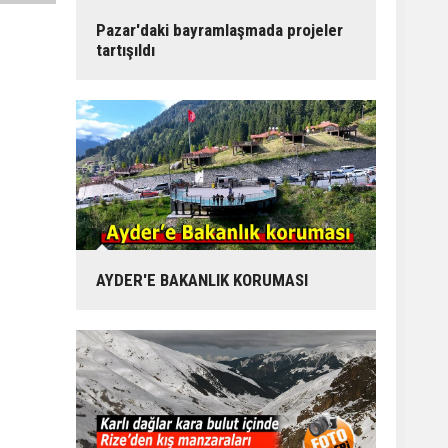
Pazar'daki bayramlaşmada projeler
tartışıldı
AYDER'E BAKANLIK KORUMASI