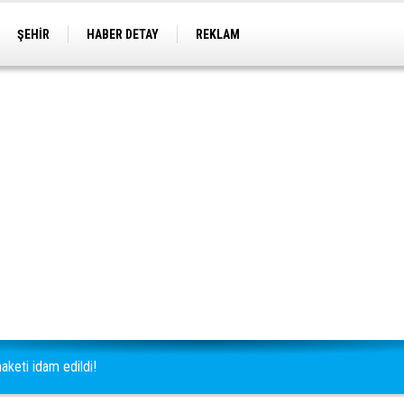
ŞEHİR
HABER DETAY
REKLAM
aketi idam edildi!