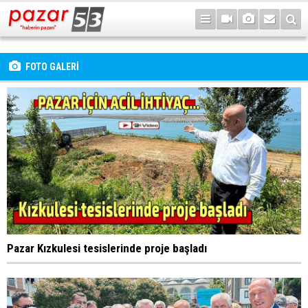
FOTO GALERİ
Pazar Kızkulesi tesislerinde proje başladı