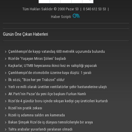
Tüm Hakları Saklıdır © 2000
Pazar 53
| 0 540 612 53 53 |
Haber Scripti
Günün Öne Çıkan Haberleri
Çamlıhemşin'de kayıp vatandaş 600 metrelik uçurumda bulundu
Rize’de ‘Yaşayan Miras Şöleni’ başladı
Kaçkarlar, UTMB heyecanına ikinci kez ev sahipliği yapacak
Çamlıhemşin'de otomobilin üzerine kaya düştü: 1 yaralı
İlk sözü, "Bize her yer Trabzon" oldu!
Yerli ve milli olarak üretilen ventilatörler şehir hastanelerine ulaştı
AK Parti'nin Pazar'da yeni ilçe başkanı Furkan Namlı
Rize'de 4 gündür boru içinde sıkışan kediyi çay üreticileri kurtardı
Rizeli'nin pratik zekası
Rizeli iş adamına saldırı anı kamerada
Bakan Şimşek Rize'de iş dünyası temsilcileriyle bir araya
Tahta arabalar yuvarlandı yaralanan olmadı