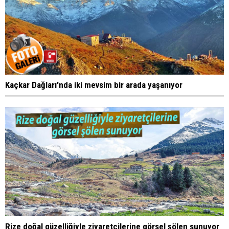
Kaçkar Dağları'nda iki mevsim bir arada yaşanıyor
Rize doğal güzelliğiyle ziyaretçilerine görsel şölen sunuyor