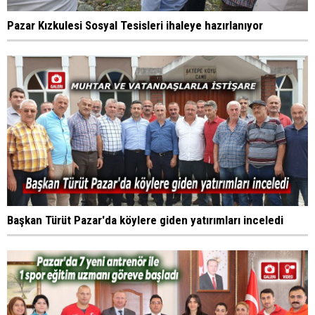
Pazar Kızkulesi Sosyal Tesisleri ihaleye hazırlanıyor
Başkan Türüt Pazar'da köylere giden yatırımları inceledi