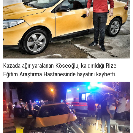
Kazada ağır yaralanan Köseoğlu, kaldırıldığı Rize
Eğitim Araştırma Hastanesinde hayatını kaybetti.