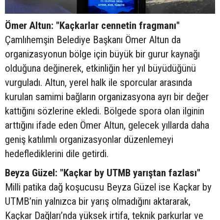
Ömer Altun: "Kaçkarlar cennetin fragmanı"
Çamlıhemşin Belediye Başkanı Ömer Altun da
organizasyonun bölge için büyük bir gurur kaynağı
olduğuna değinerek, etkinliğin her yıl büyüdüğünü
vurguladı. Altun, yerel halk ile sporcular arasında
kurulan samimi bağların organizasyona ayrı bir değer
kattığını sözlerine ekledi. Bölgede spora olan ilginin
arttığını ifade eden Ömer Altun, gelecek yıllarda daha
geniş katılımlı organizasyonlar düzenlemeyi
hedeflediklerini dile getirdi.
Beyza Güzel: "Kaçkar by UTMB yarıştan fazlası"
Milli patika dağ koşucusu Beyza Güzel ise Kaçkar by
UTMB’nin yalnızca bir yarış olmadığını aktararak,
Kaçkar Dağları’nda yüksek irtifa, teknik parkurlar ve