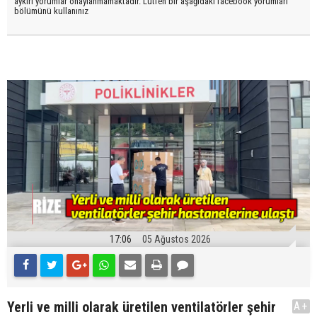
aykırı yorumlar onaylanmamaktadır. Lütfen bir aşağıdaki facebook yorumları
bölümünü kullanınız
17:06
05 Ağustos 2026
Yerli ve milli olarak üretilen ventilatörler şehir
A+