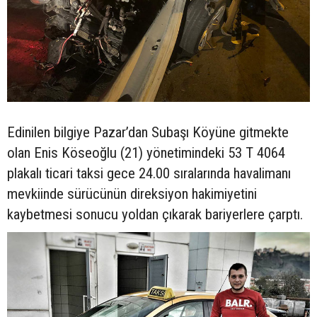
Edinilen bilgiye Pazar’dan Subaşı Köyüne gitmekte
olan Enis Köseoğlu (21) yönetimindeki 53 T 4064
plakalı ticari taksi gece 24.00 sıralarında havalimanı
mevkiinde sürücünün direksiyon hakimiyetini
kaybetmesi sonucu yoldan çıkarak bariyerlere çarptı.