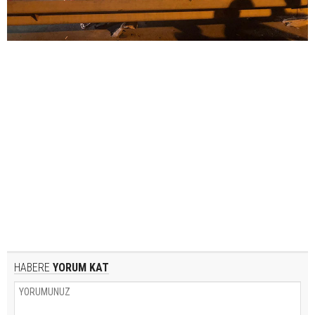
HABERE
YORUM KAT