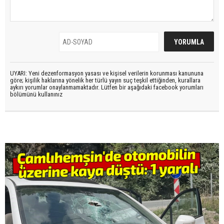
UYARI: Yeni dezenformasyon yasası ve kişisel verilerin korunması kanununa
göre; kişilik haklarına yönelik her türlü yayın suç teşkil ettiğinden, kurallara
aykırı yorumlar onaylanmamaktadır. Lütfen bir aşağıdaki facebook yorumları
bölümünü kullanınız