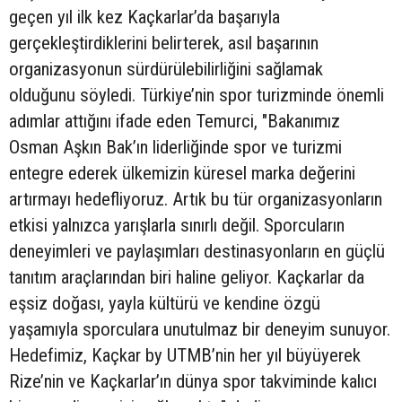
geçen yıl ilk kez Kaçkarlar’da başarıyla
gerçekleştirdiklerini belirterek, asıl başarının
organizasyonun sürdürülebilirliğini sağlamak
olduğunu söyledi. Türkiye’nin spor turizminde önemli
adımlar attığını ifade eden Temurci, "Bakanımız
Osman Aşkın Bak’ın liderliğinde spor ve turizmi
entegre ederek ülkemizin küresel marka değerini
artırmayı hedefliyoruz. Artık bu tür organizasyonların
etkisi yalnızca yarışlarla sınırlı değil. Sporcuların
deneyimleri ve paylaşımları destinasyonların en güçlü
tanıtım araçlarından biri haline geliyor. Kaçkarlar da
eşsiz doğası, yayla kültürü ve kendine özgü
yaşamıyla sporculara unutulmaz bir deneyim sunuyor.
Hedefimiz, Kaçkar by UTMB’nin her yıl büyüyerek
Rize’nin ve Kaçkarlar’ın dünya spor takviminde kalıcı