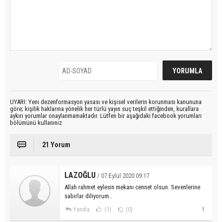
UYARI: Yeni dezenformasyon yasası ve kişisel verilerin korunması kanununa
göre; kişilik haklarına yönelik her türlü yayın suç teşkil ettiğinden, kurallara
aykırı yorumlar onaylanmamaktadır. Lütfen bir aşağıdaki facebook yorumları
bölümünü kullanınız
21 Yorum
LAZOĞLU
/ 07 Eylül 2020 09:17
Allah rahmet eylesin mekanı cennet olsun. Sevenlerine
sabırlar diliyorum..
Yanıtla
(1)
(0)