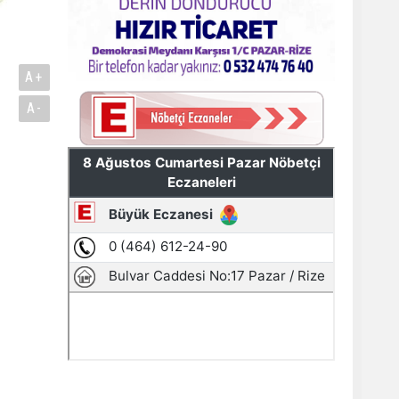
A+
A-