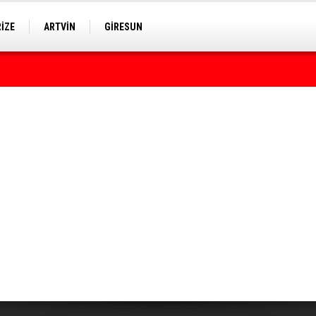
RİZE
ARTVİN
GİRESUN
rumda bulundu