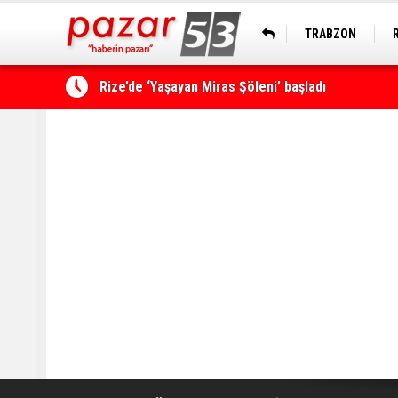
TRABZON
Çamlıhemşin'de kayıp vatandaş 600 metrelik uçu