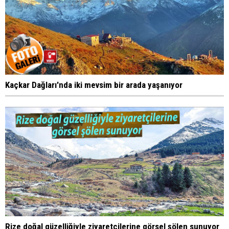
Kaçkar Dağları'nda iki mevsim bir arada yaşanıyor
Rize doğal güzelliğiyle ziyaretçilerine görsel şölen sunuyor