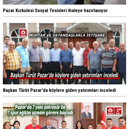
Pazar Kızkulesi Sosyal Tesisleri ihaleye hazırlanıyor
Başkan Türüt Pazar'da köylere giden yatırımları inceledi