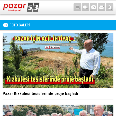
FOTO GALERİ
Pazar Kızkulesi tesislerinde proje başladı