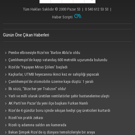
Tüm Hakları Saklıdır © 2000
Pazar 53
| 0 540 612 53 53 |
Haber Scripti
Günün Öne Çıkan Haberleri
Pembe elbisesiyle Rize'nin 'Barbie Abla'sı oldu
Çamlıhemşin'de kayıp vatandaş 600 metrelik uçurumda bulundu
Rize’de ‘Yaşayan Miras Şöleni’ başladı
Kaçkarlar, UTMB heyecanına ikinci kez ev sahipliği yapacak
Çamlıhemşin'de otomobilin üzerine kaya düştü: 1 yaralı
İlk sözü, "Bize her yer Trabzon" oldu!
Yerli ve milli olarak üretilen ventilatörler şehir hastanelerine ulaştı
AK Parti'nin Pazar'da yeni ilçe başkanı Furkan Namlı
Rize'de 4 gündür boru içinde sıkışan kediyi çay üreticileri kurtardı
Rizeli'nin pratik zekası
Rizeli iş adamına saldırı anı kamerada
Bakan Şimşek Rize'de iş dünyası temsilcileriyle bir araya