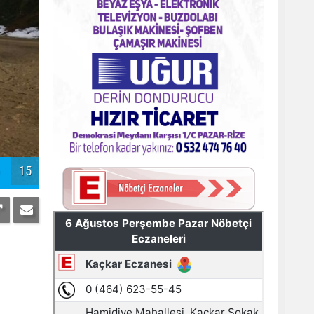
Pazar'daki bayramlaşmada projeler
tartışıldı
AYDER'E BAKANLIK KORUMASI