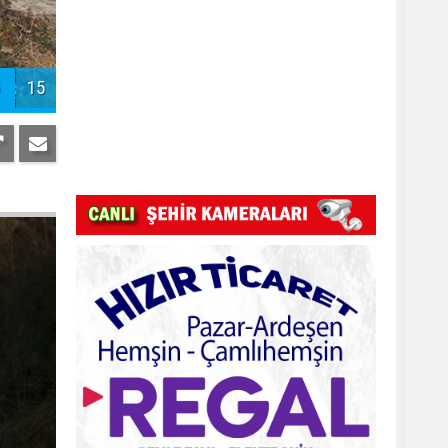
Pazar Kızkulesi tesislerinde proje
başladı
15