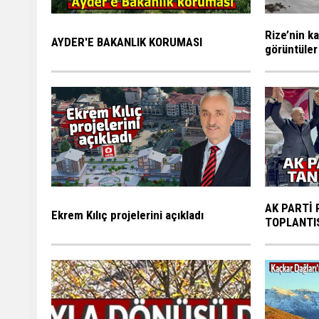
Rize’nin ka
AYDER'E BAKANLIK KORUMASI
görüntüler
AK PARTİ 
Ekrem Kılıç projelerini açıkladı
TOPLANTI