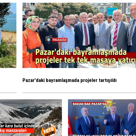
Pazar'daki bayramlaşmada projeler tartışıldı