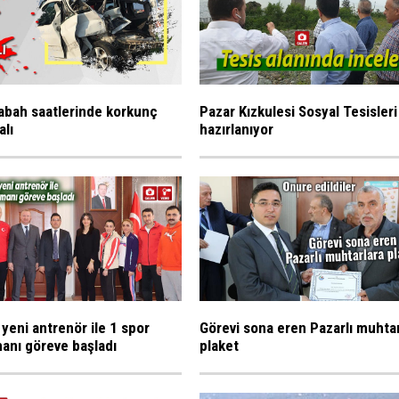
abah saatlerinde korkunç
Pazar Kızkulesi Sosyal Tesisleri
alı
hazırlanıyor
 yeni antrenör ile 1 spor
Görevi sona eren Pazarlı muhta
anı göreve başladı
plaket