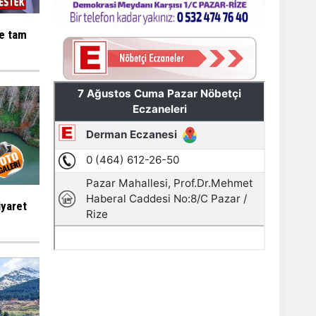
ne tam
iyaret