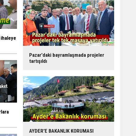
 ihaleye
Pazar'daki bayramlaşmada projeler
tartışıldı
rlara
AYDER'E BAKANLIK KORUMASI