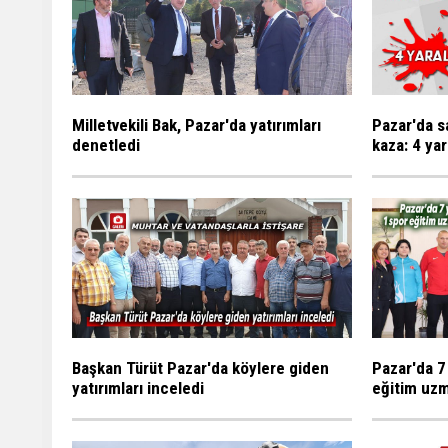
Milletvekili Bak, Pazar'da yatırımları
Pazar'da s
denetledi
kaza: 4 yar
Başkan Türüt Pazar'da köylere giden
Pazar'da 7
yatırımları inceledi
eğitim uzm