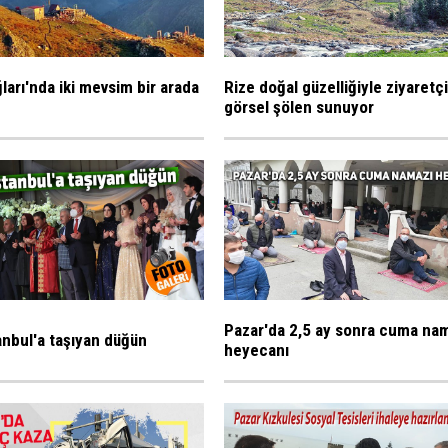
ları'nda iki mevsim bir arada
Rize doğal güzelliğiyle ziyaretç
görsel şölen sunuyor
Pazar'da 2,5 ay sonra cuma na
tanbul'a taşıyan düğün
heyecanı