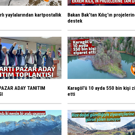
rlı yaylalarından kartpostallık
Bakan Bak'tan Kılıç'ın projeleri
destek
PAZAR ADAY TANITIM
Karagöl'ü 10 ayda 550 bin kişi z
SI
etti