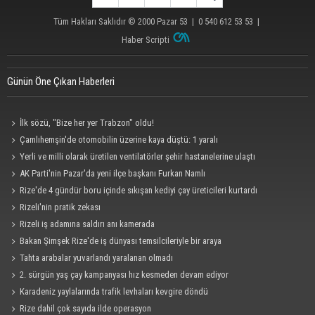
Tüm Hakları Saklıdır © 2000
Pazar 53
| 0 540 612 53 53 |
Haber Scripti
Günün Öne Çıkan Haberleri
İlk sözü, "Bize her yer Trabzon" oldu!
Çamlıhemşin'de otomobilin üzerine kaya düştü: 1 yaralı
Yerli ve milli olarak üretilen ventilatörler şehir hastanelerine ulaştı
AK Parti'nin Pazar'da yeni ilçe başkanı Furkan Namlı
Rize'de 4 gündür boru içinde sıkışan kediyi çay üreticileri kurtardı
Rizeli'nin pratik zekası
Rizeli iş adamına saldırı anı kamerada
Bakan Şimşek Rize'de iş dünyası temsilcileriyle bir araya
Tahta arabalar yuvarlandı yaralanan olmadı
2. sürgün yaş çay kampanyası hız kesmeden devam ediyor
Karadeniz yaylalarında trafik levhaları kevgire döndü
Rize dahil çok sayıda ilde operasyon