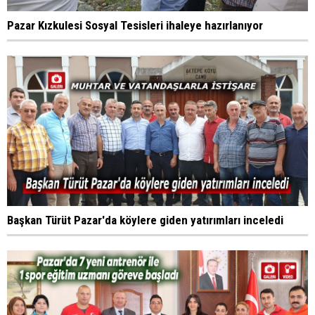
Pazar Kızkulesi Sosyal Tesisleri ihaleye hazırlanıyor
Başkan Türüt Pazar'da köylere giden yatırımları inceledi