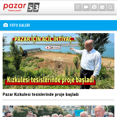
FOTO GALERİ
Pazar Kızkulesi tesislerinde proje başladı