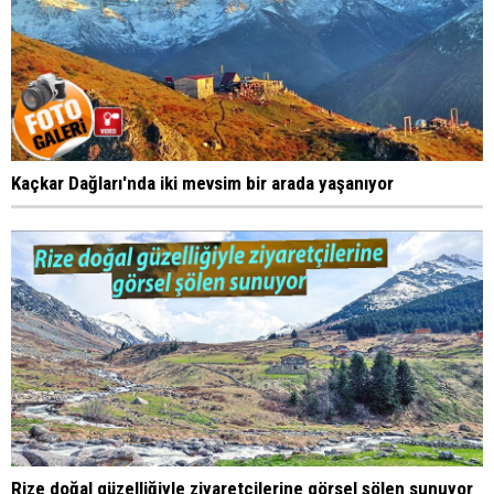
Kaçkar Dağları'nda iki mevsim bir arada yaşanıyor
Rize doğal güzelliğiyle ziyaretçilerine görsel şölen sunuyor