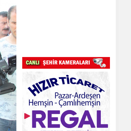
Pazar Kızkulesi tesislerinde proje
başladı