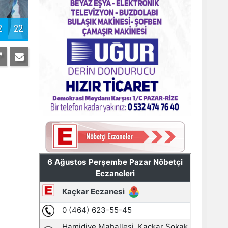
Pazar'daki bayramlaşmada projeler
tartışıldı
3
22
AYDER'E BAKANLIK KORUMASI