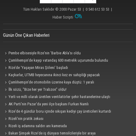
Tüm Hakları Saklıdır © 2000
Pazar 53
| 0 540 612 53 53 |
Haber Scripti
Günün Öne Çıkan Haberleri
Pembe elbisesiyle Rize'nin 'Barbie Abla'sı oldu
Çamlıhemşin'de kayıp vatandaş 600 metrelik uçurumda bulundu
Rize’de ‘Yaşayan Miras Şöleni’ başladı
Kaçkarlar, UTMB heyecanına ikinci kez ev sahipliği yapacak
Çamlıhemşin'de otomobilin üzerine kaya düştü: 1 yaralı
İlk sözü, "Bize her yer Trabzon" oldu!
Yerli ve milli olarak üretilen ventilatörler şehir hastanelerine ulaştı
AK Parti'nin Pazar'da yeni ilçe başkanı Furkan Namlı
Rize'de 4 gündür boru içinde sıkışan kediyi çay üreticileri kurtardı
Rizeli'nin pratik zekası
Rizeli iş adamına saldırı anı kamerada
Bakan Şimşek Rize'de iş dünyası temsilcileriyle bir araya