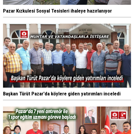
Pazar Kızkulesi Sosyal Tesisleri ihaleye hazırlanıyor
Başkan Türüt Pazar'da köylere giden yatırımları inceledi