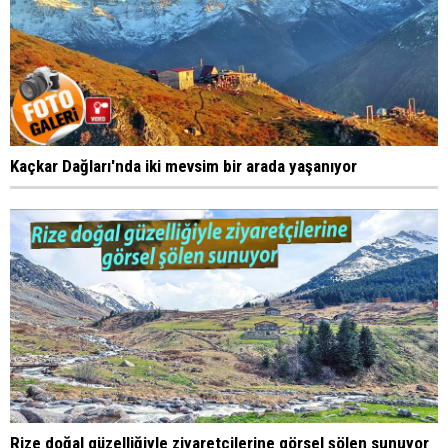
Kaçkar Dağları'nda iki mevsim bir arada yaşanıyor
Rize doğal güzelliğiyle ziyaretçilerine görsel şölen sunuyor