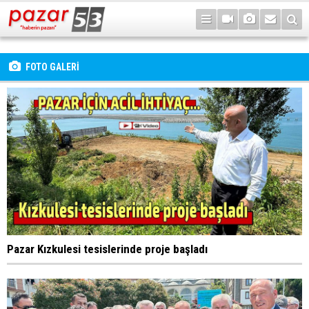
FOTO GALERİ
Pazar Kızkulesi tesislerinde proje başladı