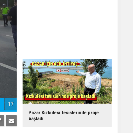
17
Pazar Kızkulesi tesislerinde proje
başladı