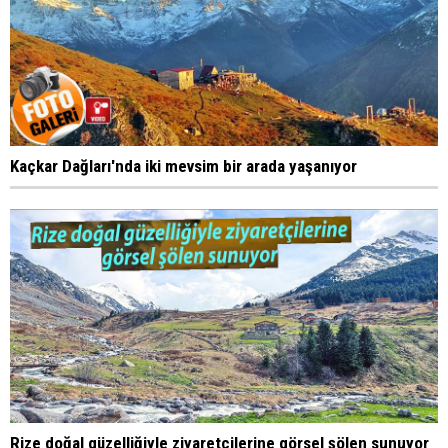
Kaçkar Dağları'nda iki mevsim bir arada yaşanıyor
Rize doğal güzelliğiyle ziyaretçilerine görsel şölen sunuyor