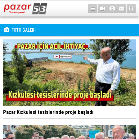
FOTO GALERİ
Pazar Kızkulesi tesislerinde proje başladı