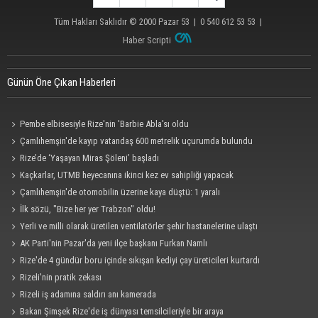
Tüm Hakları Saklıdır © 2000
Pazar 53
| 0 540 612 53 53 |
Haber Scripti
Günün Öne Çıkan Haberleri
Pembe elbisesiyle Rize'nin 'Barbie Abla'sı oldu
Çamlıhemşin'de kayıp vatandaş 600 metrelik uçurumda bulundu
Rize’de ‘Yaşayan Miras Şöleni’ başladı
Kaçkarlar, UTMB heyecanına ikinci kez ev sahipliği yapacak
Çamlıhemşin'de otomobilin üzerine kaya düştü: 1 yaralı
İlk sözü, "Bize her yer Trabzon" oldu!
Yerli ve milli olarak üretilen ventilatörler şehir hastanelerine ulaştı
AK Parti'nin Pazar'da yeni ilçe başkanı Furkan Namlı
Rize'de 4 gündür boru içinde sıkışan kediyi çay üreticileri kurtardı
Rizeli'nin pratik zekası
Rizeli iş adamına saldırı anı kamerada
Bakan Şimşek Rize'de iş dünyası temsilcileriyle bir araya