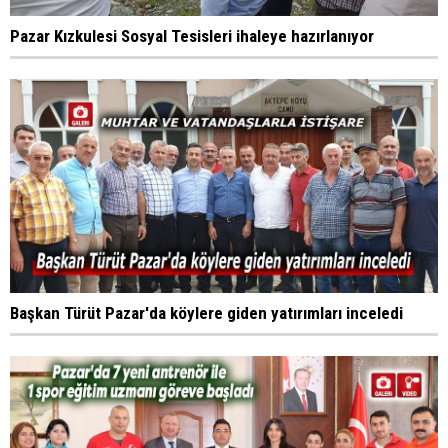
Pazar Kızkulesi Sosyal Tesisleri ihaleye hazırlanıyor
Başkan Türüt Pazar'da köylere giden yatırımları inceledi