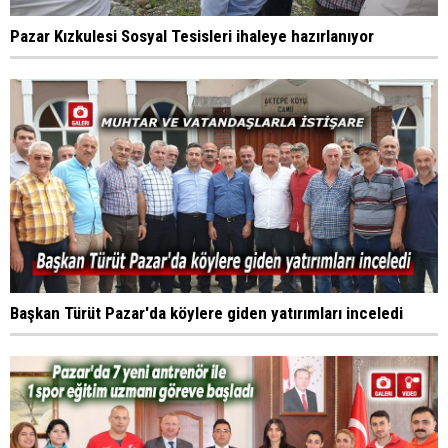
Pazar Kızkulesi Sosyal Tesisleri ihaleye hazırlanıyor
Başkan Türüt Pazar'da köylere giden yatırımları inceledi