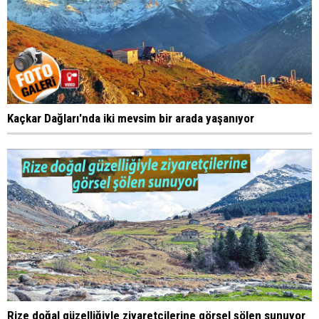
Kaçkar Dağları'nda iki mevsim bir arada yaşanıyor
Rize doğal güzelliğiyle ziyaretçilerine görsel şölen sunuyor