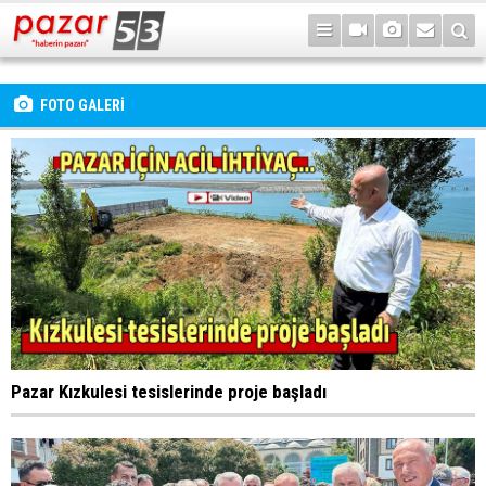
FOTO GALERİ
Pazar Kızkulesi tesislerinde proje başladı