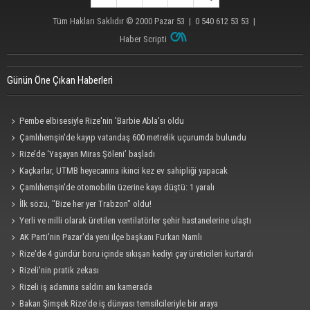
Tüm Hakları Saklıdır © 2000
Pazar 53
| 0 540 612 53 53 |
Haber Scripti
Günün Öne Çıkan Haberleri
Pembe elbisesiyle Rize'nin 'Barbie Abla'sı oldu
Çamlıhemşin'de kayıp vatandaş 600 metrelik uçurumda bulundu
Rize’de ‘Yaşayan Miras Şöleni’ başladı
Kaçkarlar, UTMB heyecanına ikinci kez ev sahipliği yapacak
Çamlıhemşin'de otomobilin üzerine kaya düştü: 1 yaralı
İlk sözü, "Bize her yer Trabzon" oldu!
Yerli ve milli olarak üretilen ventilatörler şehir hastanelerine ulaştı
AK Parti'nin Pazar'da yeni ilçe başkanı Furkan Namlı
Rize'de 4 gündür boru içinde sıkışan kediyi çay üreticileri kurtardı
Rizeli'nin pratik zekası
Rizeli iş adamına saldırı anı kamerada
Bakan Şimşek Rize'de iş dünyası temsilcileriyle bir araya