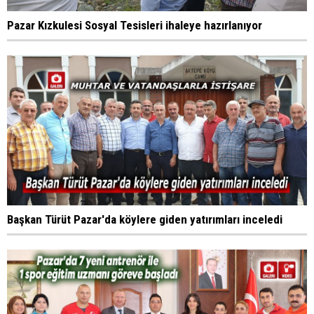
Pazar Kızkulesi Sosyal Tesisleri ihaleye hazırlanıyor
Başkan Türüt Pazar'da köylere giden yatırımları inceledi