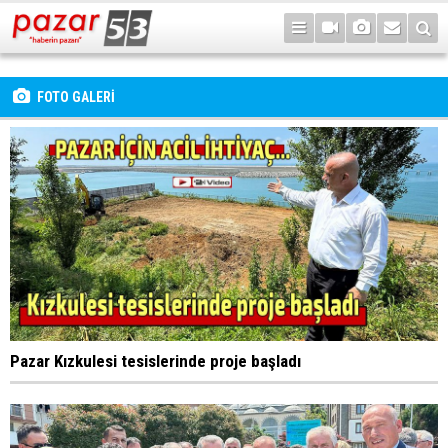
FOTO GALERİ
Pazar Kızkulesi tesislerinde proje başladı