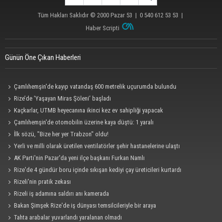
Tüm Hakları Saklıdır © 2000
Pazar 53
| 0 540 612 53 53 |
Haber Scripti
Günün Öne Çıkan Haberleri
Çamlıhemşin'de kayıp vatandaş 600 metrelik uçurumda bulundu
Rize’de ‘Yaşayan Miras Şöleni’ başladı
Kaçkarlar, UTMB heyecanına ikinci kez ev sahipliği yapacak
Çamlıhemşin'de otomobilin üzerine kaya düştü: 1 yaralı
İlk sözü, "Bize her yer Trabzon" oldu!
Yerli ve milli olarak üretilen ventilatörler şehir hastanelerine ulaştı
AK Parti'nin Pazar'da yeni ilçe başkanı Furkan Namlı
Rize'de 4 gündür boru içinde sıkışan kediyi çay üreticileri kurtardı
Rizeli'nin pratik zekası
Rizeli iş adamına saldırı anı kamerada
Bakan Şimşek Rize'de iş dünyası temsilcileriyle bir araya
Tahta arabalar yuvarlandı yaralanan olmadı