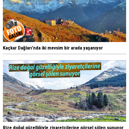
Kaçkar Dağları'nda iki mevsim bir arada yaşanıyor
Rize doğal güzelliğiyle ziyaretçilerine görsel şölen sunuyor