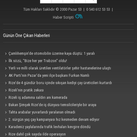
Tüm Hakları Saklıdır © 2000
Pazar 53
| 0 540 612 53 53 |
Haber Scripti
Günün Öne Çıkan Haberleri
Çamlıhemşin'de otomobilin üzerine kaya düştü: 1 yaralı
İlk sözü, "Bize her yer Trabzon" oldu!
Yerli ve milli olarak üretilen ventilatörler şehir hastanelerine ulaştı
AK Parti'nin Pazar'da yeni ilçe başkanı Furkan Namlı
Rize'de 4 gündür boru içinde sıkışan kediyi çay üreticileri kurtardı
Rizeli'nin pratik zekası
Rizeli iş adamına saldırı anı kamerada
Bakan Şimşek Rize'de iş dünyası temsilcileriyle bir araya
Tahta arabalar yuvarlandı yaralanan olmadı
2. sürgün yaş çay kampanyası hız kesmeden devam ediyor
Karadeniz yaylalarında trafik levhaları kevgire döndü
Rize dahil çok sayıda ilde operasyon