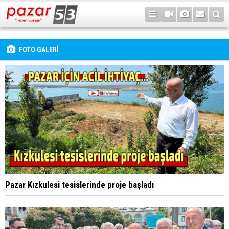
FOTO GALERİ
Pazar Kızkulesi tesislerinde proje başladı