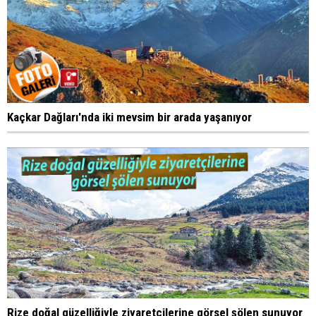
Kaçkar Dağları'nda iki mevsim bir arada yaşanıyor
Rize doğal güzelliğiyle ziyaretçilerine görsel şölen sunuyor