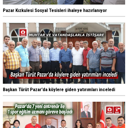
Pazar Kızkulesi Sosyal Tesisleri ihaleye hazırlanıyor
Başkan Türüt Pazar'da köylere giden yatırımları inceledi