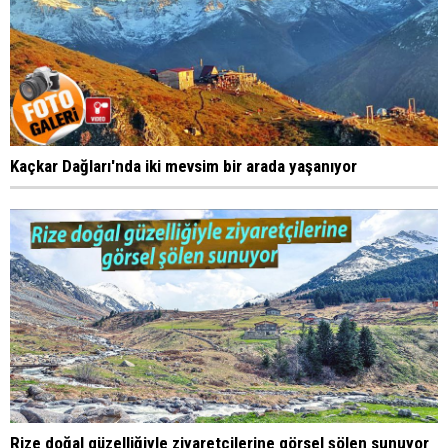
Kaçkar Dağları'nda iki mevsim bir arada yaşanıyor
Rize doğal güzelliğiyle ziyaretçilerine görsel şölen sunuyor