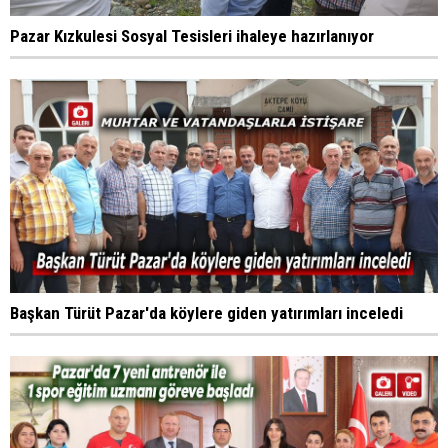
Pazar Kızkulesi Sosyal Tesisleri ihaleye hazırlanıyor
Başkan Türüt Pazar'da köylere giden yatırımları inceledi