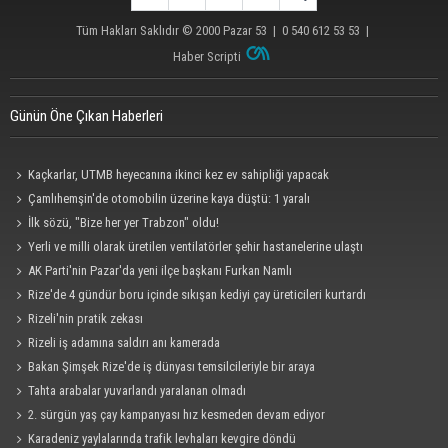
Tüm Hakları Saklıdır © 2000
Pazar 53
| 0 540 612 53 53 |
Haber Scripti
Günün Öne Çıkan Haberleri
Kaçkarlar, UTMB heyecanına ikinci kez ev sahipliği yapacak
Çamlıhemşin'de otomobilin üzerine kaya düştü: 1 yaralı
İlk sözü, "Bize her yer Trabzon" oldu!
Yerli ve milli olarak üretilen ventilatörler şehir hastanelerine ulaştı
AK Parti'nin Pazar'da yeni ilçe başkanı Furkan Namlı
Rize'de 4 gündür boru içinde sıkışan kediyi çay üreticileri kurtardı
Rizeli'nin pratik zekası
Rizeli iş adamına saldırı anı kamerada
Bakan Şimşek Rize'de iş dünyası temsilcileriyle bir araya
Tahta arabalar yuvarlandı yaralanan olmadı
2. sürgün yaş çay kampanyası hız kesmeden devam ediyor
Karadeniz yaylalarında trafik levhaları kevgire döndü