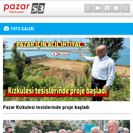
FOTO GALERİ
Pazar Kızkulesi tesislerinde proje başladı