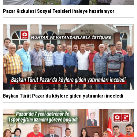
Pazar Kızkulesi Sosyal Tesisleri ihaleye hazırlanıyor
Başkan Türüt Pazar'da köylere giden yatırımları inceledi