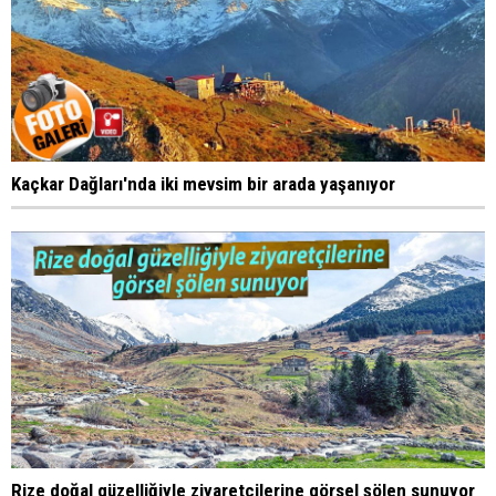
Kaçkar Dağları'nda iki mevsim bir arada yaşanıyor
Rize doğal güzelliğiyle ziyaretçilerine görsel şölen sunuyor