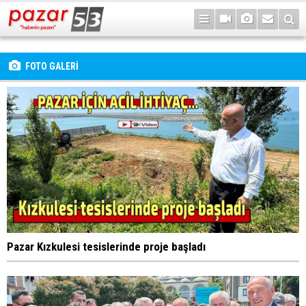
FOTO GALERİ
Pazar Kızkulesi tesislerinde proje başladı