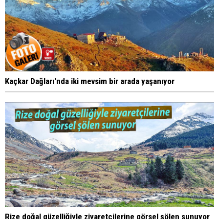
Kaçkar Dağları'nda iki mevsim bir arada yaşanıyor
Rize doğal güzelliğiyle ziyaretçilerine görsel şölen sunuyor