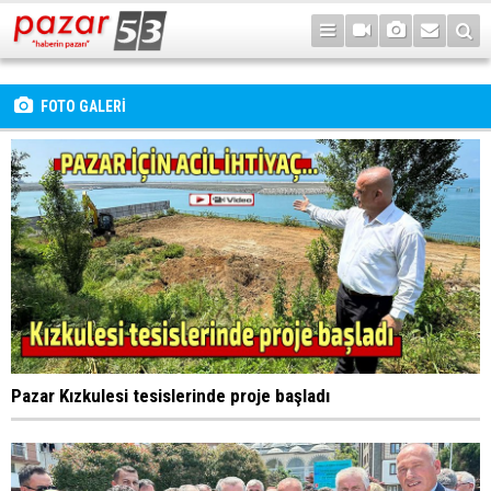
FOTO GALERİ
Pazar Kızkulesi tesislerinde proje başladı