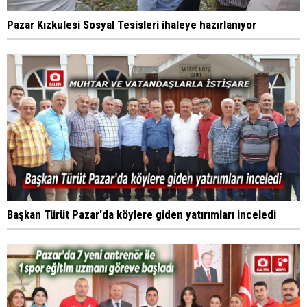
Pazar Kızkulesi Sosyal Tesisleri ihaleye hazırlanıyor
Başkan Türüt Pazar'da köylere giden yatırımları inceledi