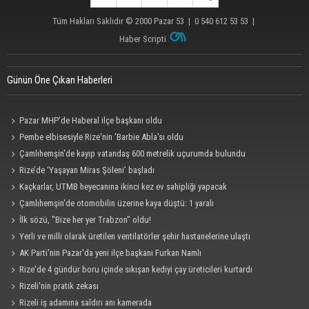
Tüm Hakları Saklıdır © 2000
Pazar 53
| 0 540 612 53 53 |
Haber Scripti
Günün Öne Çıkan Haberleri
Pazar MHP'de Haberal ilçe başkanı oldu
Pembe elbisesiyle Rize'nin 'Barbie Abla'sı oldu
Çamlıhemşin'de kayıp vatandaş 600 metrelik uçurumda bulundu
Rize’de ‘Yaşayan Miras Şöleni’ başladı
Kaçkarlar, UTMB heyecanına ikinci kez ev sahipliği yapacak
Çamlıhemşin'de otomobilin üzerine kaya düştü: 1 yaralı
İlk sözü, "Bize her yer Trabzon" oldu!
Yerli ve milli olarak üretilen ventilatörler şehir hastanelerine ulaştı
AK Parti'nin Pazar'da yeni ilçe başkanı Furkan Namlı
Rize'de 4 gündür boru içinde sıkışan kediyi çay üreticileri kurtardı
Rizeli'nin pratik zekası
Rizeli iş adamına saldırı anı kamerada