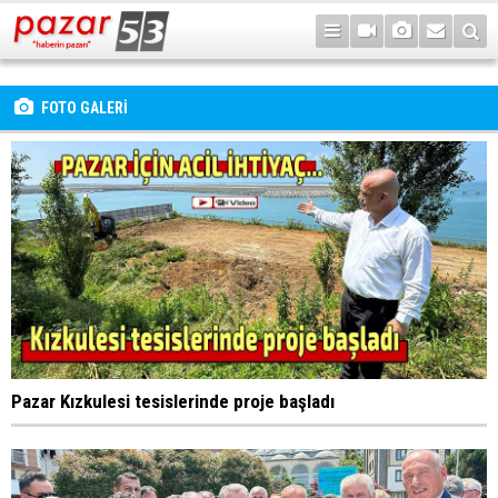
FOTO GALERİ
Pazar Kızkulesi tesislerinde proje başladı