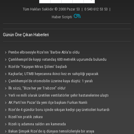
Tüm Hakları Saklıdır © 2000
Pazar 53
| 0 540 612 53 53 |
Haber Scripti
Günün Öne Çıkan Haberleri
Pembe elbisesiyle Rize'nin 'Barbie Abla'sı oldu
Çamlıhemşin'de kayıp vatandaş 600 metrelik uçurumda bulundu
Rize’de ‘Yaşayan Miras Şöleni’ başladı
Kaçkarlar, UTMB heyecanına ikinci kez ev sahipliği yapacak
Çamlıhemşin'de otomobilin üzerine kaya düştü: 1 yaralı
İlk sözü, "Bize her yer Trabzon" oldu!
Yerli ve milli olarak üretilen ventilatörler şehir hastanelerine ulaştı
AK Parti'nin Pazar'da yeni ilçe başkanı Furkan Namlı
Rize'de 4 gündür boru içinde sıkışan kediyi çay üreticileri kurtardı
Rizeli'nin pratik zekası
Rizeli iş adamına saldırı anı kamerada
Bakan Şimşek Rize'de iş dünyası temsilcileriyle bir araya