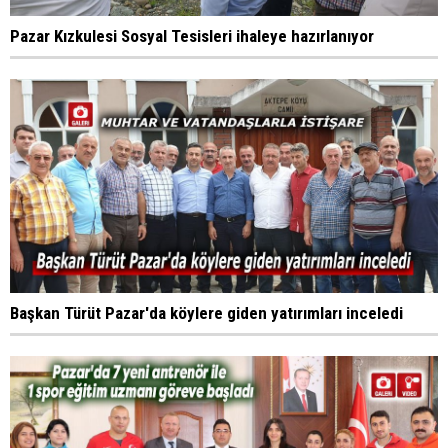
Pazar Kızkulesi Sosyal Tesisleri ihaleye hazırlanıyor
Başkan Türüt Pazar'da köylere giden yatırımları inceledi