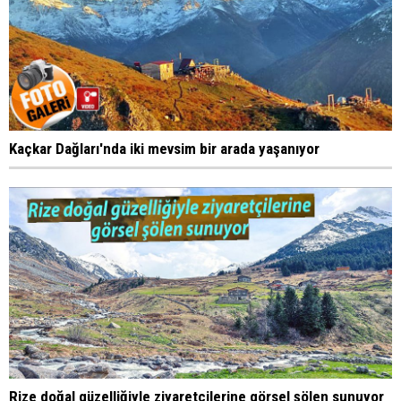
Kaçkar Dağları'nda iki mevsim bir arada yaşanıyor
Rize doğal güzelliğiyle ziyaretçilerine görsel şölen sunuyor