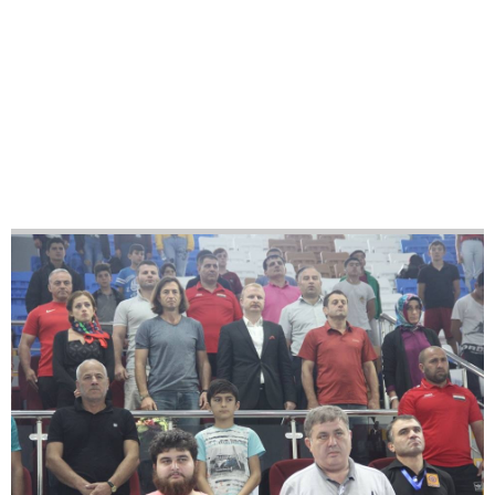
17
35