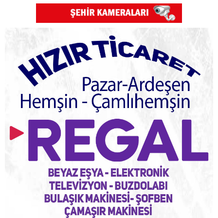
Pazar Kızkulesi tesislerinde proje başladı