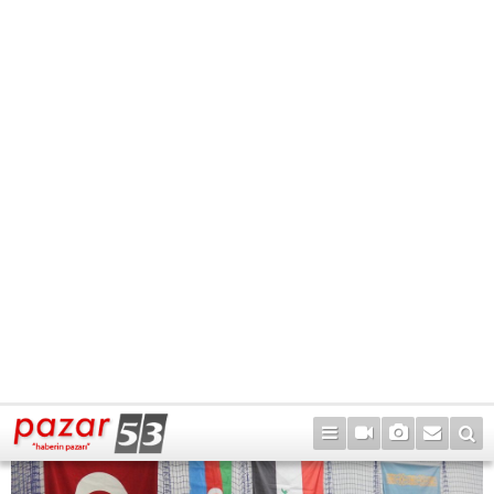
15
35