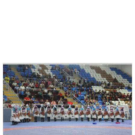
21
35
22
35