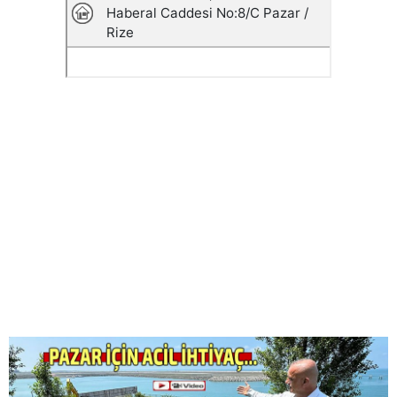
Rize’nin karlı yaylalarından kartpostallık görüntüler