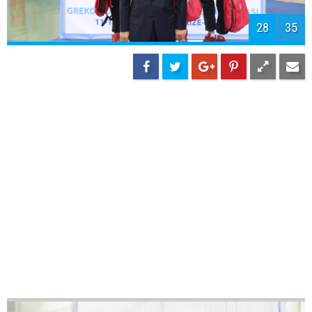
31
35