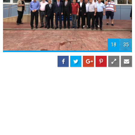
20
35