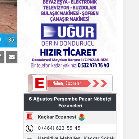
Pazar'daki bayramlaşmada projeler
tartışıldı
9
35
AYDER'E BAKANLIK KORUMASI