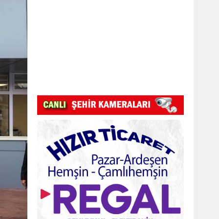
Pazar Kızkulesi tesislerinde proje
başladı