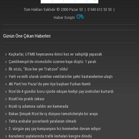
Tüm Hakları Saklıdır © 2000
Pazar 53
| 0 540 612 53 53 |
Haber Scripti
Günün Öne Çıkan Haberleri
Kaçkarlar, UTMB heyecanına ikinci kez ev sahipliği yapacak
Çamlıhemşin'de otomobilin üzerine kaya düştü: 1 yaralı
İlk sözü, "Bize her yer Trabzon" oldu!
Yerli ve milli olarak üretilen ventilatörler şehir hastanelerine ulaştı
AK Parti'nin Pazar'da yeni ilçe başkanı Furkan Namlı
Rize'de 4 gündür boru içinde sıkışan kediyi çay üreticileri kurtardı
Rizeli'nin pratik zekası
Rizeli iş adamına saldırı anı kamerada
Bakan Şimşek Rize'de iş dünyası temsilcileriyle bir araya
Tahta arabalar yuvarlandı yaralanan olmadı
2. sürgün yaş çay kampanyası hız kesmeden devam ediyor
Karadeniz yaylalarında trafik levhaları kevgire döndü