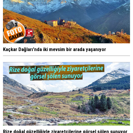
Kaçkar Dağları'nda iki mevsim bir arada yaşanıyor
Rize doğal güzelliğiyle ziyaretçilerine görsel şölen sunuyor