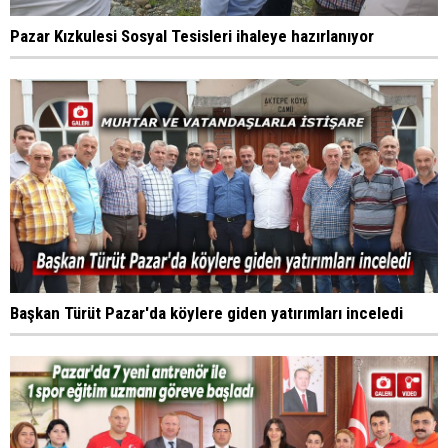
Pazar Kızkulesi Sosyal Tesisleri ihaleye hazırlanıyor
Başkan Türüt Pazar'da köylere giden yatırımları inceledi