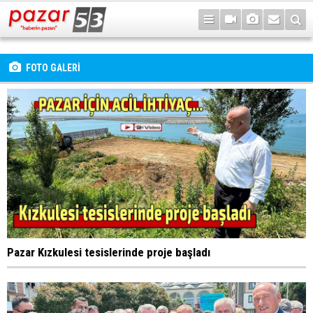
FOTO GALERİ
Pazar Kızkulesi tesislerinde proje başladı