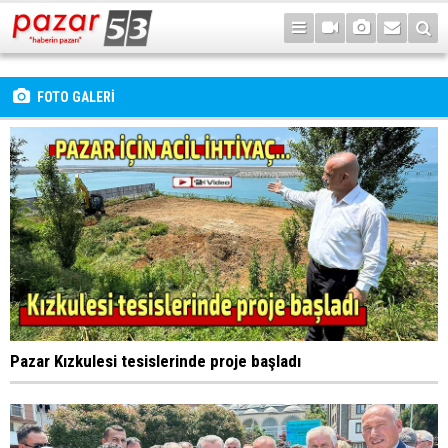
FOTO GALERİ
Pazar Kızkulesi tesislerinde proje başladı