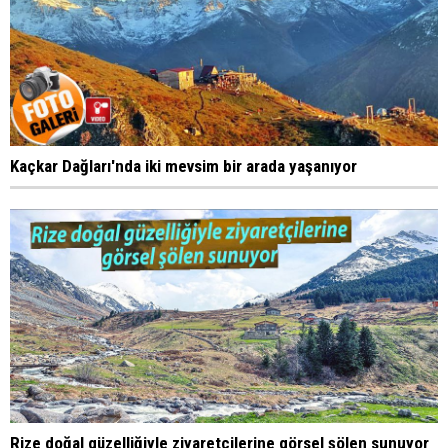
Kaçkar Dağları'nda iki mevsim bir arada yaşanıyor
Rize doğal güzelliğiyle ziyaretçilerine görsel şölen sunuyor