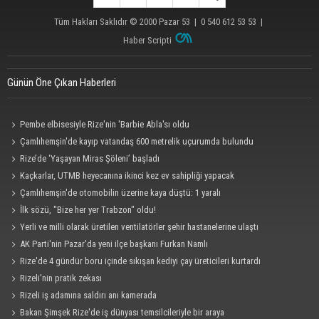
Tüm Hakları Saklıdır © 2000
Pazar 53
| 0 540 612 53 53 |
Haber Scripti
Günün Öne Çıkan Haberleri
Pembe elbisesiyle Rize'nin 'Barbie Abla'sı oldu
Çamlıhemşin'de kayıp vatandaş 600 metrelik uçurumda bulundu
Rize’de ‘Yaşayan Miras Şöleni’ başladı
Kaçkarlar, UTMB heyecanına ikinci kez ev sahipliği yapacak
Çamlıhemşin'de otomobilin üzerine kaya düştü: 1 yaralı
İlk sözü, "Bize her yer Trabzon" oldu!
Yerli ve milli olarak üretilen ventilatörler şehir hastanelerine ulaştı
AK Parti'nin Pazar'da yeni ilçe başkanı Furkan Namlı
Rize'de 4 gündür boru içinde sıkışan kediyi çay üreticileri kurtardı
Rizeli'nin pratik zekası
Rizeli iş adamına saldırı anı kamerada
Bakan Şimşek Rize'de iş dünyası temsilcileriyle bir araya