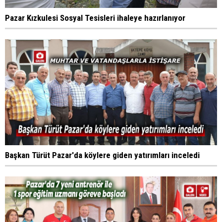
Pazar Kızkulesi Sosyal Tesisleri ihaleye hazırlanıyor
Başkan Türüt Pazar'da köylere giden yatırımları inceledi