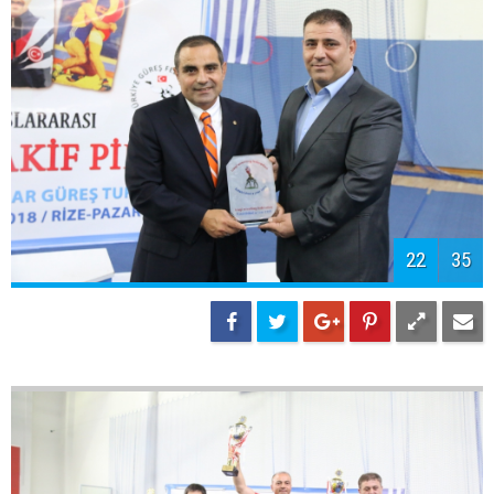
22
35