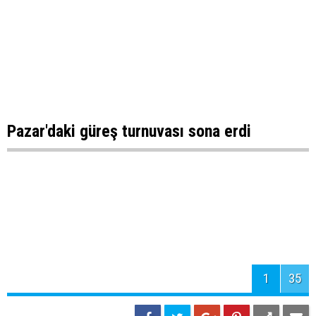
Pazar'daki güreş turnuvası sona erdi