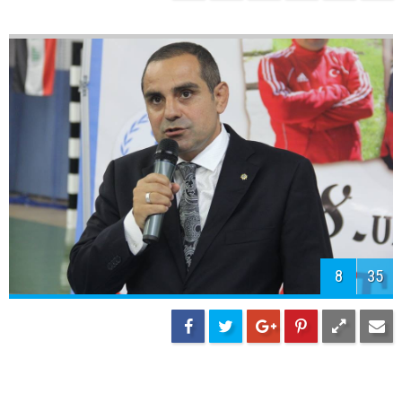
7
35
8
35