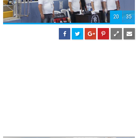
20
35