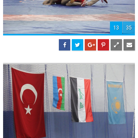
13
35