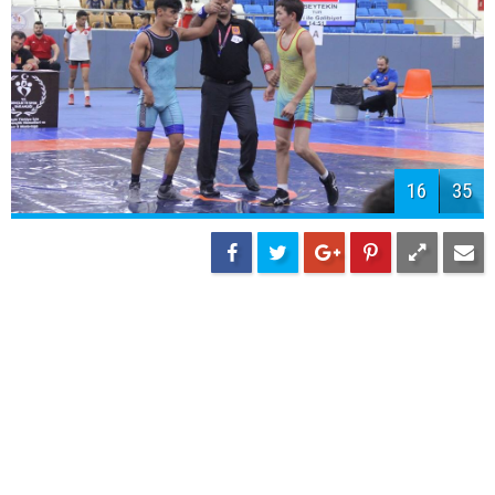
16
35