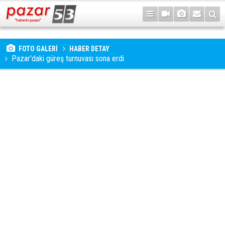
FOTO GALERİ
HABER DETAY
Pazar'daki güreş turnuvası sona erdi