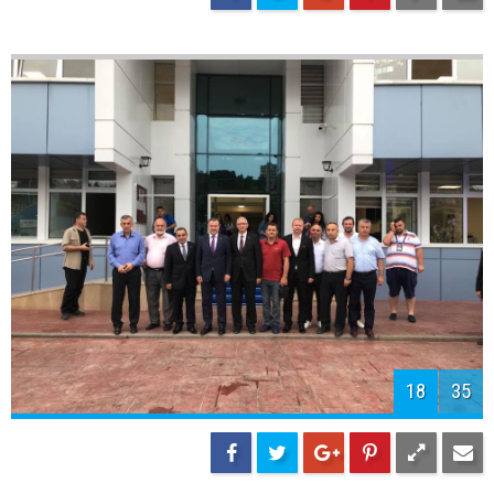
17
35
18
35