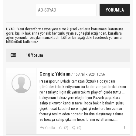
UYARI: Yeni dezenformasyon yasası ve kişisel verilerin korunması kanununa
göre; kişilik haklarına yönelik her türlü yayın suç teşkil ettiğinden, kurallara
aykırı yorumlar onaylanmamaktadır. Lütfen bir aşağıdaki facebook yorumları
bölümünü kullanınız
10 Yorum
Cengiz Yıldırım
/ 16 Aralık 2024 10:56
Pazarsporun Evladı Ramazan Öztürk Hocayı canı
gönülden tebrik ediyorum bu kadar zor şartlarda takımı
iyi hazırlayıp ligin ilk yarısı takımı play-of içinde tuttu ...
bakıyorum haksız yere eleştiriliyor Pazarlı çoçuklara
sahip çıkmıyor kendisi nereli hoca bakın bakalım şükrü
çiçek . esat kabahel nereli işini iyi edenlere her zaman
formayi teslim eden hocadır. birakın eleştirmeyi takıma
ve hocaya sahip çikalim hepsi bizim evlatlarımız....
Yanıtla
(2)
(0)