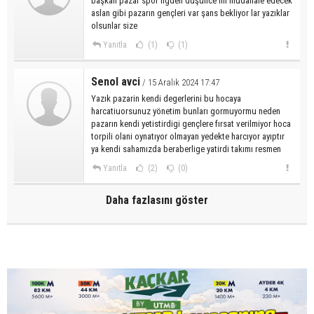
başkan pazar spor ligden düşünce mi müdahale edecek
aslan gibi pazarın gençleri var şans bekliyor lar yazıklar
olsunlar size
Yanıtla
(1)
(1)
Senol avci
/ 15 Aralık 2024 17:47
Yazık pazarin kendi degerlerini bu hocaya
harcatiuorsunuz yönetim bunları gormuyormu neden
pazarın kendi yetistirdigi gençlere fırsat verilmiyor hoca
torpili olani oynatıyor olmayan yedekte harcıyor ayıptır
ya kendi sahamızda beraberlige yatirdi takımı resmen
Yanıtla
(2)
(0)
Daha fazlasını göster