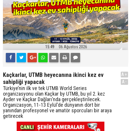
15:49
06 Ağustos 2026
Kaçkarlar, UTMB heyecanına ikinci kez ev
A+
sahipliği yapacak
A-
Türkiye’nin ilk ve tek UTMB World Series
organizasyonu olan Kaçkar by UTMB, bu yıl 2. kez
Ayder ve Kaçkar Dağları’nda gerçekleştirilecek.
Organizasyon, 11-13 Eylül'de dünyanın dört bir
yanından profesyonel ve amatör sporcuları bir araya
getirecek