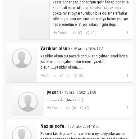
keser döner sap döner gün gelir hesap döner. 3-
4 tane alt yapı futbolcusu olsa subtakimda
çokta rahat oynar türubun bile dolar taraftarlar
bile coşar ama ne buna bir medya haber yapıyor
nede yönetim el atıyor anlaşılır gibi değil..
Yanıtla
(0)
(0)
Yazıklar olsun
/ 15 Aralık 2024 17:31
Yazıklar olsun şu pazarlı çocukların çalınan emeklerine,
yazıklar olsun çalınan alın terine , yazıklar
olsun......yazıklar olsun........
Yanıtla
(2)
(0)
pazarlı
/ 15 Aralık 2024 21:08
... ... ... adını yaz adını :)
Yanıtla
(0)
(0)
Nazım sofu
/ 15 Aralık 2024 18:59
Pazarın kendi çocukları var neden oynamıyorlar acaba