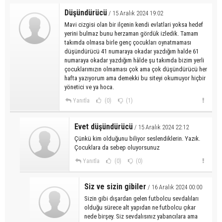
Düşündürücü
/ 15 Aralık 2024 19:02
Mavi cizgisi olan bir ilçenin kendi evlatlari yoksa hedef
yerini bulmaz bunu herzaman gördük izledik. Tamam
takımda olmasa birle genç çocukları oynatmaması
düşündürücü 41 numaraya okadar yazdığım halde 61
numaraya okadar yazdığım hâlde şu takımda bizim yerli
çocuklarımızın olmaması çok ama çok düşündürücü her
hafta yazıyorum ama demekki bu siteyi okumuyor hiçbir
yönetici ve ya hoca.
Yanıtla
(0)
(1)
Evet düşündürücü
/ 15 Aralık 2024 22:12
Çünkü kim olduğunu biliyor seslendiklerin. Yazık.
Çocuklara da sebep oluyorsunuz
Yanıtla
(0)
(0)
Siz ve sizin gibiler
/ 16 Aralık 2024 00:00
Sizin gibi dışardan gelen futbolcu sevdalıları
olduğu sürece alt yapıdan ne futbolcu çıkar
nede birşey. Siz sevdalısınız yabancılara ama