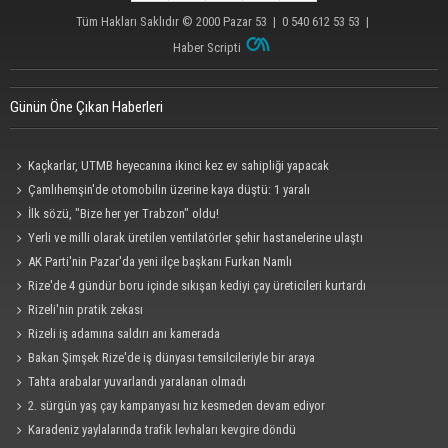
Tüm Hakları Saklıdır © 2000
Pazar 53
| 0 540 612 53 53 |
Haber Scripti
Günün Öne Çıkan Haberleri
Kaçkarlar, UTMB heyecanına ikinci kez ev sahipliği yapacak
Çamlıhemşin'de otomobilin üzerine kaya düştü: 1 yaralı
İlk sözü, "Bize her yer Trabzon" oldu!
Yerli ve milli olarak üretilen ventilatörler şehir hastanelerine ulaştı
AK Parti'nin Pazar'da yeni ilçe başkanı Furkan Namlı
Rize'de 4 gündür boru içinde sıkışan kediyi çay üreticileri kurtardı
Rizeli'nin pratik zekası
Rizeli iş adamına saldırı anı kamerada
Bakan Şimşek Rize'de iş dünyası temsilcileriyle bir araya
Tahta arabalar yuvarlandı yaralanan olmadı
2. sürgün yaş çay kampanyası hız kesmeden devam ediyor
Karadeniz yaylalarında trafik levhaları kevgire döndü